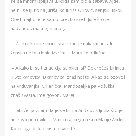
se sa mnom išpiljavaju, koda sam dičija zabava. Ajde,
ne bi’ se ljutio na Juriša, ko Juriša Orlović, senjski uskok.
Opet, najbolje je samo Jure, ko sveti Jure što je
nadvlado zmaja ognjenog.
– Za muško ime more stat i kad je nakaradno, aIi
ženska ne bi tribalo izvrćat. – Mara će odlučno.
– A kako bi svit znao čija si, oklen si? Dok rečeš Jurinica
ili Stojkanovica, Bikanovica, znaš nešto. A kad se ozoveš
na Vrduvanjka, Crljenička, Mandoseljka pa Pošuška –
znaš svašta. Ime govori, Mare!
– Jakuće, ja znam da je se kuma Anđa uvik ljutila što je
ne zovu po čoviku – Manjinica, nega reknu Manje Anđin.
Ko ce ugodit kad nismo svi isti?