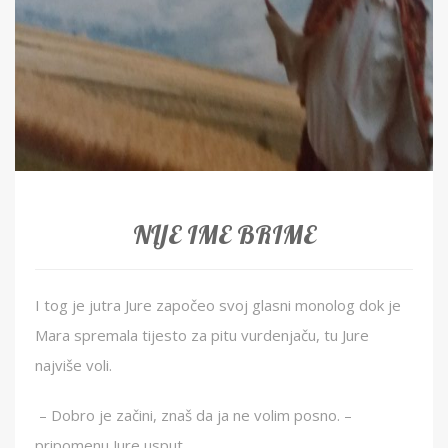
NIJE IME BRIME
I tog je jutra Jure započeo svoj glasni monolog dok je
Mara spremala tijesto za pitu vurdenjaču, tu Jure
najviše voli.
– Dobro je začini, znaš da ja ne volim posno. –
pripomenu Jure usput.