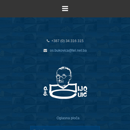
+387 (0) 34 316 315
os.bukovica@tel.net.ba
Oglasna ploča