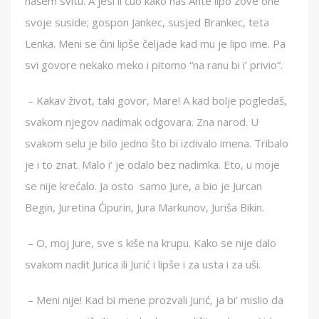
našem svitu. A jesi li čuo kako naš Ante lipo zove one
svoje suside; gospon Jankec, susjed Brankec, teta
Lenka. Meni se čini lipše čeljade kad mu je lipo ime. Pa
svi govore nekako meko i pitomo “na ranu bi i’ privio“.
– Kakav život, taki govor, Mare! A kad bolje pogledaš,
svakom njegov nadimak odgovara. Zna narod. U
svakom selu je bilo jedno što bi izdivalo imena. Tribalo
je i to znat. Malo i’ je odalo bez nadimka. Eto, u moje
se nije krećalo. Ja osto samo Jure, a bio je Jurcan
Begin, Juretina Ćipurin, Jura Markunov, Juriša Bikin.
– O, moj Jure, sve s kiše na krupu. Kako se nije dalo
svakom nadit Jurica ili Jurić i lipše i za usta i za uši.
– Meni nije! Kad bi mene prozvali Jurić, ja bi’ mislio da