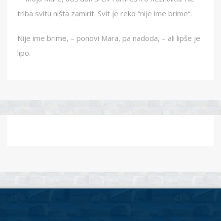
triba svitu ništa zamirit. Svit je reko “nije ime brime“.
Nije ime brime, – ponovi Mara, pa nadoda, – ali lipše je
lipo.