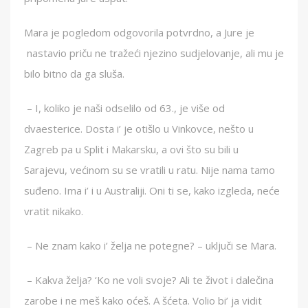
Mara je pogledom odgovorila potvrdno, a Jure je
nastavio priču ne tražeći njezino sudjelovanje, ali mu je
bilo bitno da ga sluša.
– I, koliko je naši odselilo od 63., je više od
dvaesterice. Dosta i’ je otišlo u Vinkovce, nešto u
Zagreb pa u Split i Makarsku, a ovi što su bili u
Sarajevu, većinom su se vratili u ratu. Nije nama tamo
suđeno. Ima i’ i u Australiji. Oni ti se, kako izgleda, neće
vratit nikako.
– Ne znam kako i’ želja ne potegne? – uključi se Mara.
– Kakva želja? ‘Ko ne voli svoje? Ali te život i dalečina
zarobe i ne meš kako oćeš. A šćeta. Volio bi’ ja vidit