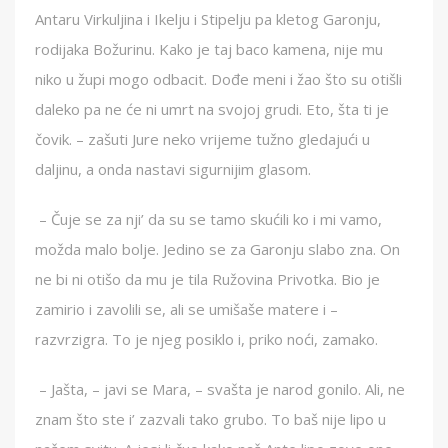
Antaru Virkuljina i Ikelju i Stipelju pa kletog Garonju,
rodijaka Božurinu. Kako je taj baco kamena, nije mu
niko u župi mogo odbacit. Dođe meni i žao što su otišli
daleko pa ne će ni umrt na svojoj grudi. Eto, šta ti je
čovik. – zašuti Jure neko vrijeme tužno gledajući u
daljinu, a onda nastavi sigurnijim glasom.
– Čuje se za nji’ da su se tamo skućili ko i mi vamo,
možda malo bolje. Jedino se za Garonju slabo zna. On
ne bi ni otišo da mu je tila Ružovina Privotka. Bio je
zamirio i zavolili se, ali se umišaše matere i –
razvrzigra. To je njeg posiklo i, priko noći, zamako.
– Jašta, – javi se Mara, – svašta je narod gonilo. Ali, ne
znam što ste i’ zazvali tako grubo. To baš nije lipo u