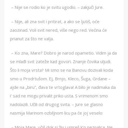
– Nije se rodio ko je svitu ugodio. – zakjuči Jure.
– Nije, ali zna svit i pritirat, a ako se ljutiš, oće
zaozinad. Voli svit nered, više nego red. Većina će
prianut za što ne valja.
– Ko zna, Mare? Dobro je narod opametio. Vidim ja da
se mlađi svit zateže kad govori. Znanje čovika uljudi.
Što li moja vrsta? Mi smo se na Banovu dozivali koda
smo u Prodrtušom. Ej, Brnjo, Kleco, Šuga, Grdane –
ajde na „biru“, đava te vrtoglava! A bilo je nadimaka da
i’ sad ne mogu privalit priko usta. S vrimenom smo
nadolazili. Učili od drugog svita. – Jure se glasno
nasmija Marinom ozbiljnom licu pa će joj veselo:
– Moja Mare, učiš dok si živ i umreš k’o neznalica. Ne