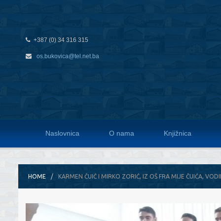
+387 (0) 34 316 315
os.bukovica@tel.net.ba
Naslovnica
O nama
Knjižnica
HOME
KARMEN ČUIĆ I MIRKO ZORIĆ, IZ OŠ FRA MIJE ČUIĆA, VOD