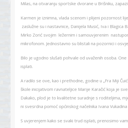
Milas, na otvaranju sportske dvorane u Brišniku, zapaz
Karmen je iznimna, vlada scenom i plijeni pozornost l
zaslužne su i nastavnice, Danijela Musić, Iva i Blagica B
Mirko Zorić svojim ležernim i samouvjerenim nastupom
mikrofonom. Jednostavno su blistali na pozornici i osvjet
Bilo je ugodno slušati pohvale od uvaženih osoba. One 
isplati.
A radilo se ove, kao i prethodne, godine u „Fra Miji Ču
škole inicijativom ravnateljice Marije Karačić koja je s
Dakako, plod je to kvalitetne suradnje s roditeljima, mj
ni svesrdna pomoć općinskog načelnika Ivana Vukadina 
S uvjerenjem kako se svaki trud isplati, prenosimo va