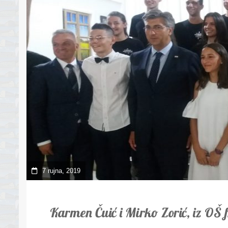
7 rujna, 2019
Karmen Čuić i Mirko Zorić, iz OŠ f