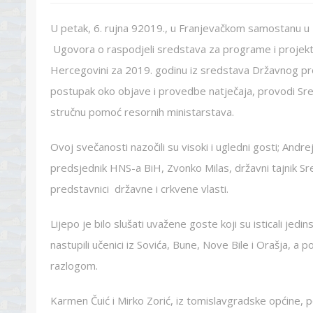
U petak, 6. rujna 92019., u Franjevačkom samostanu u To
Ugovora o raspodjeli sredstava za programe i projekt
Hercegovini za 2019. godinu iz sredstava Državnog pro
postupak oko objave i provedbe natječaja, provodi Sre
stručnu pomoć resornih ministarstava.
Ovoj svečanosti nazočili su visoki i ugledni gosti; Andr
predsjednik HNS-a BiH, Zvonko Milas, državni tajnik Sr
predstavnici državne i crkvene vlasti.
Lijepo je bilo slušati uvažene goste koji su isticali je
nastupili učenici iz Sovića, Bune, Nove Bile i Orašja, a 
razlogom.
Karmen Čuić i Mirko Zorić, iz tomislavgradske općine, 