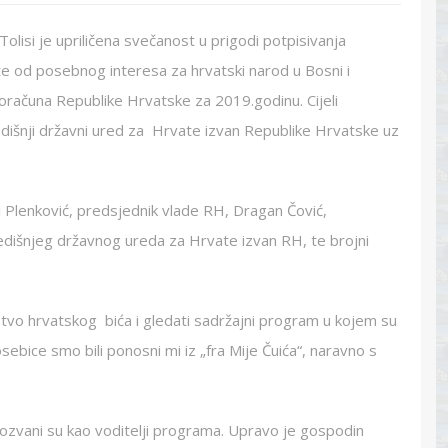
lisi je upriličena svečanost u prigodi potpisivanja
e od posebnog interesa za hrvatski narod u Bosni i
računa Republike Hrvatske za 2019.godinu. Cijeli
dišnji državni ured za Hrvate izvan Republike Hrvatske uz
ej Plenković, predsjednik vlade RH, Dragan Čović,
edišnjeg državnog ureda za Hrvate izvan RH, te brojni
dinstvo hrvatskog bića i gledati sadržajni program u kojem su
posebice smo bili ponosni mi iz „fra Mije Čuića“, naravno s
pozvani su kao voditelji programa. Upravo je gospodin