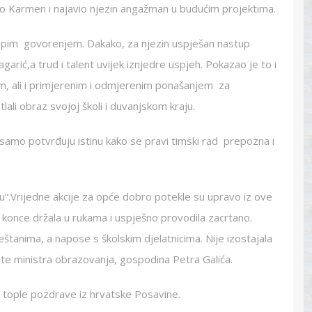
io Karmen i najavio njezin angažman u budućim projektima.
ijepim govorenjem. Dakako, za njezin uspješan nastup
agarić,a trud i talent uvijek iznjedre uspjeh. Pokazao je to i
, ali i primjerenim i odmjerenim ponašanjem za
lali obraz svojoj školi i duvanjskom kraju.
samo potvrđuju istinu kako se pravi timski rad prepozna i
iću“.Vrijedne akcije za opće dobro potekle su upravo iz ove
ve konce držala u rukama i uspješno provodila zacrtano.
eštanima, a napose s školskim djelatnicima. Nije izostajala
te ministra obrazovanja, gospodina Petra Galića.
m tople pozdrave iz hrvatske Posavine.