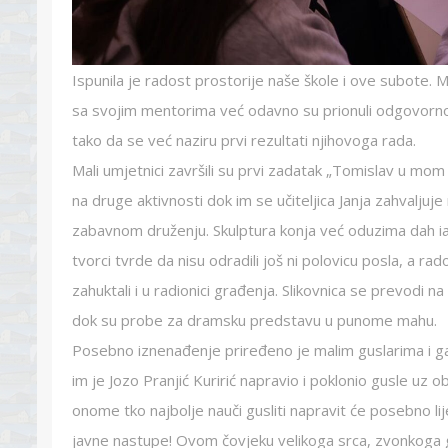
Ispunila je radost prostorije naše škole i ove subote. Ma
sa svojim mentorima već odavno su prionuli odgovor
tako da se već naziru prvi rezultati njihovoga rada.
Mali umjetnici završili su prvi zadatak „Tomislav u mom 
na druge aktivnosti dok im se učiteljica Janja zahvaljuje 
zabavnom druženju. Skulptura konja već oduzima dah ia
tvorci tvrde da nisu odradili još ni polovicu posla, a rad
zahuktali i u radionici građenja. Slikovnica se prevodi na
dok su probe za dramsku predstavu u punome mahu.
Posebno iznenađenje priređeno je malim guslarima i g
im je Jozo Pranjić Kuririć napravio i poklonio gusle uz o
onome tko najbolje nauči gusliti napravit će posebno li
javne nastupe! Ovom čovjeku velikoga srca, zvonkoga gl