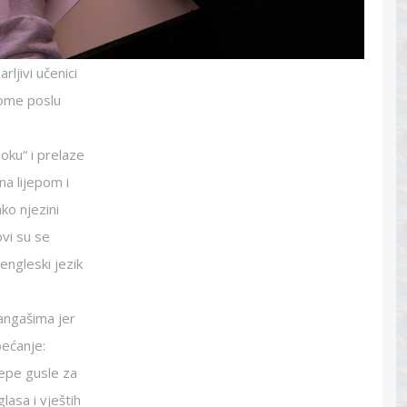
rljivi učenici
nome poslu
oku“ i prelaze
na lijepom i
ko njezini
ovi su se
 engleski jezik
angašima jer
bećanje:
jepe gusle za
asa i vještih