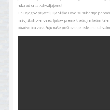
ruku od srca zahvaljujemo!
On i njegov prijatelj Ilija Sliško i ovo su subotnje popod
našoj školi prenoseći ljubav prema tradiciji mladim tale
obadvojica zaslužuju naše poštovanje i iskrenu zahvaln