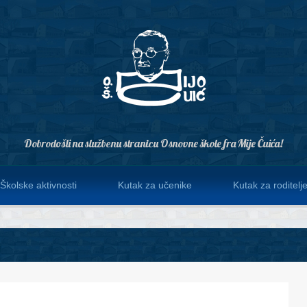
Dobrodošli na službenu stranicu Osnovne škole fra Mije Čuića!
Školske aktivnosti
Kutak za učenike
Kutak za roditelj