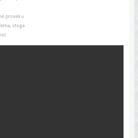
ne proveli u
ntima, stoga
ost.