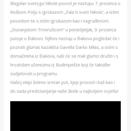
Blagdan svetoga Nikole povod je nastupu 7. prosinca u
Roškom Polju s igrokazom „Fala ti sveti Nikola“, a istim
povodom te s istim igrokazom kao i nagrađenom
„Duvanjskom Trnoružicom“ u ponedjeljak, 9. prosinca
putuje u Đakovo. Njihov nastup u Đakovu pogledat će i
poznati glumac kazališta Gavella Darko Milas, a osim s
domaćinima iz Đakova, naši će se mali glumci družiti i s
hrvatskim učenicima iz Budimpešte koji će također
sudjelovati u programu.
Našoj ekipi želimo sretan put, lijep provod i baš kao i
do sada predstavljanje naše škole u najboljem svjetlu!