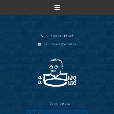
+387 (0) 34 316 315
os.bukovica@tel.net.ba
Oglasna ploča