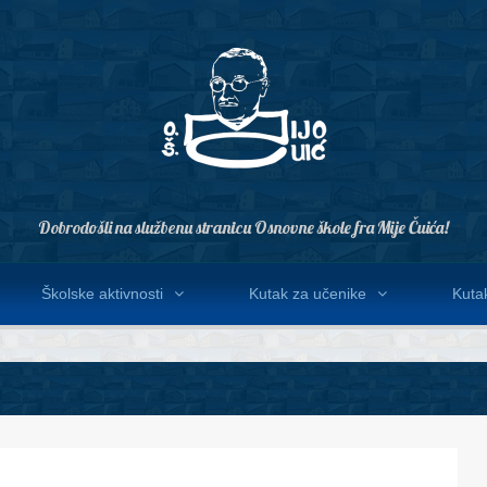
Dobrodošli na službenu stranicu Osnovne škole fra Mije Čuića!
Školske aktivnosti
Kutak za učenike
Kutak