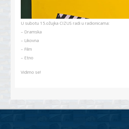
U subotu 15.ožujka CIZUS radi u radionicama:
– Dramska
– Likovna
– Film
– Etno
Vidimo se!