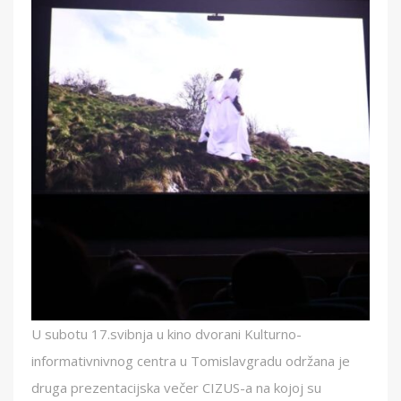
U subotu 17.svibnja u kino dvorani Kulturno-
informativnivnog centra u Tomislavgradu održana je
druga prezentacijska večer CIZUS-a na kojoj su