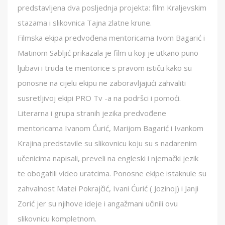
predstavljena dva posljednja projekta: film Kraljevskim
stazama i slikovnica Tajna zlatne krune.
Filmska ekipa predvođena mentoricama Ivom Bagarić i
Matinom Sabljić prikazala je film u koji je utkano puno
ljubavi i truda te mentorice s pravom ističu kako su
ponosne na cijelu ekipu ne zaboravljajući zahvaliti
susretljivoj ekipi PRO Tv -a na podršci i pomoći.
Literarna i grupa stranih jezika predvođene
mentoricama Ivanom Ćurić, Marijom Bagarić i Ivankom
Krajina predstavile su slikovnicu koju su s nadarenim
učenicima napisali, preveli na engleski i njemački jezik
te obogatili video uratcima. Ponosne ekipe istaknule su
zahvalnost Matei Pokrajčić, Ivani Ćurić ( Jozinoj) i Janji
Zorić jer su njihove ideje i angažmani učinili ovu
slikovnicu kompletnom.