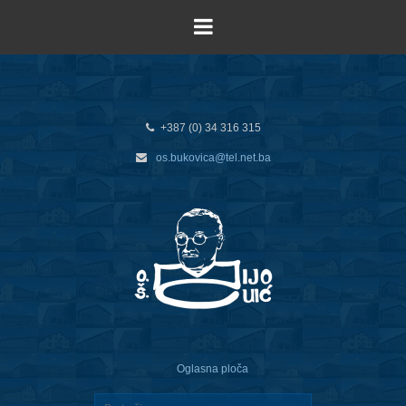
+387 (0) 34 316 315
os.bukovica@tel.net.ba
Oglasna ploča