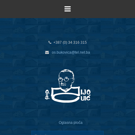
+387 (0) 34 316 315
os.bukovica@tel.net.ba
Oglasna ploča