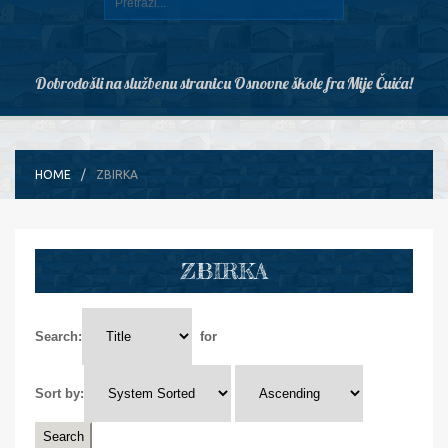
Dobrodošli na službenu stranicu Osnovne škole fra Mije Čuića!
HOME
ZBIRKA
ZBIRKA
Search:
for
Sort by: