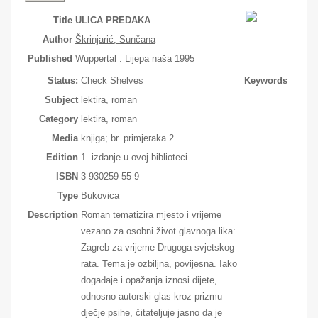
Title
ULICA PREDAKA
Author
Škrinjarić, Sunčana
Published
Wuppertal : Lijepa naša 1995
Status:
Check Shelves
Keywords
Subject
lektira, roman
Category
lektira, roman
Media
knjiga; br. primjeraka 2
Edition
1. izdanje u ovoj biblioteci
ISBN
3-930259-55-9
Type
Bukovica
Description
Roman tematizira mjesto i vrijeme
vezano za osobni život glavnoga lika:
Zagreb za vrijeme Drugoga svjetskog
rata. Tema je ozbiljna, povijesna. Iako
događaje i opažanja iznosi dijete,
odnosno autorski glas kroz prizmu
dječje psihe, čitateljuje jasno da je