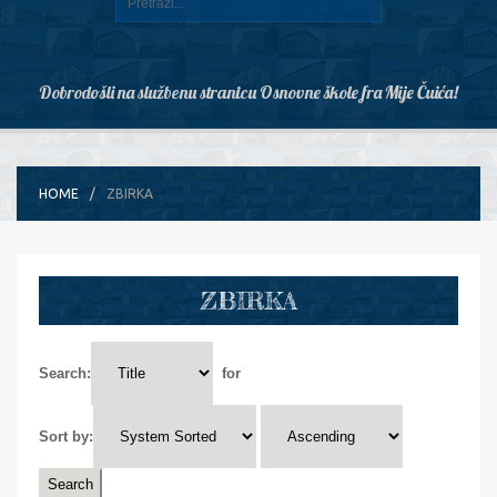
Dobrodošli na službenu stranicu Osnovne škole fra Mije Čuića!
HOME
ZBIRKA
ZBIRKA
Search:
for
Sort by: