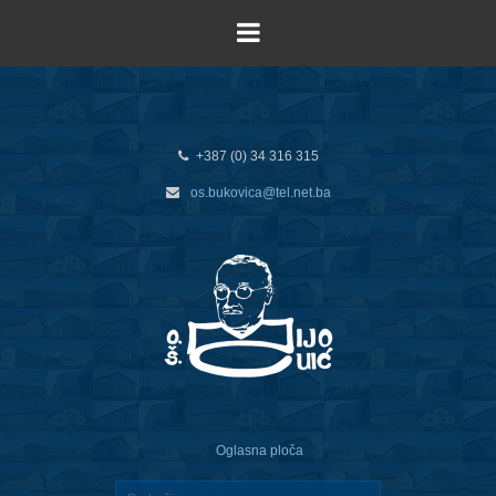
+387 (0) 34 316 315
os.bukovica@tel.net.ba
Oglasna ploča