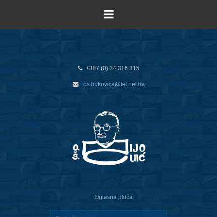
+387 (0) 34 316 315
os.bukovica@tel.net.ba
Oglasna ploča