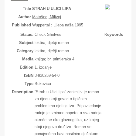
Title
STRAH U ULICI LIPA
Author
Matošec, Milivoj
Published
Wuppertal : Lijepa naša 1995
Status:
Check Shelves
Keywords
Subject
lektira, dječji roman
Category
lektira, dječji roman
Media
knjiga; br. primjeraka 4
Edition
1. izdanje
ISBN
3-930259-54-0
Type
Bukovica
Description
“Strah u Ulici lipa” zanimljiv je roman
za djecu koji govori o tipičnim
problemima djetinjstva. Pripovijedanje
radnje je iznimno napeto, a sva radnja
okreće se oko glavnog lika, uz kojeg
stoji njegovo društvo. Roman se
ponajvećma bavi nasilnim dječakom