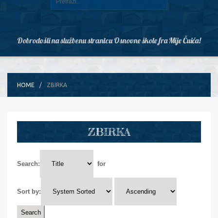
Dobrodošli na službenu stranicu Osnovne škole fra Mije Čuića!
HOME
ZBIRKA
ZBIRKA
Search:
for
Sort by: