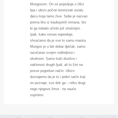
Mungosom. On se pojavljuje u Ulici
lipa i ubrzo počne terorizirati ostalu
djecu koja tamo žive. Sebe je nazvao
prema liku iz kaubojskih romana, što
bi ga trebalo učiniti još strašnijim.
Ipak, kako roman napreduje,
shvaćamo da je sve to samo maska.
Mungos je u biti dobar dječak, samo
razočaran svojim roditeljima i
okolinom. Samo traži društvo i
naklonost drugih ljudi, ali to čini na
posve pogrešan način. Ubrzo
doznajemo da je to i jedini način koji
on poznaje, sve dok ga – nitko drugi
nego njegove žrtve - ne nauče
suprotno.