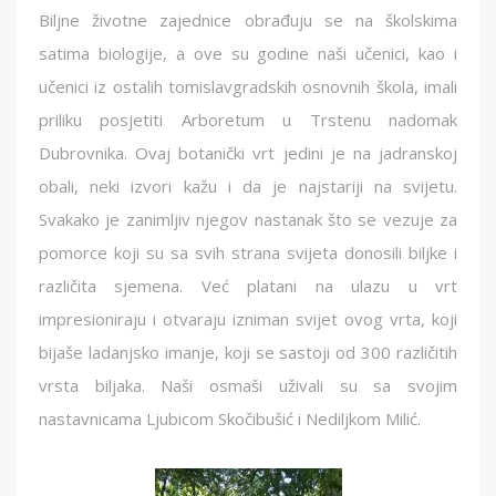
Biljne životne zajednice obrađuju se na školskima
satima biologije, a ove su godine naši učenici, kao i
učenici iz ostalih tomislavgradskih osnovnih škola, imali
priliku posjetiti Arboretum u Trstenu nadomak
Dubrovnika. Ovaj botanički vrt jedini je na jadranskoj
obali, neki izvori kažu i da je najstariji na svijetu.
Svakako je zanimljiv njegov nastanak što se vezuje za
pomorce koji su sa svih strana svijeta donosili biljke i
različita sjemena. Već platani na ulazu u vrt
impresioniraju i otvaraju izniman svijet ovog vrta, koji
bijaše ladanjsko imanje, koji se sastoji od 300 različitih
vrsta biljaka. Naši osmaši uživali su sa svojim
nastavnicama Ljubicom Skočibušić i Nediljkom Milić.