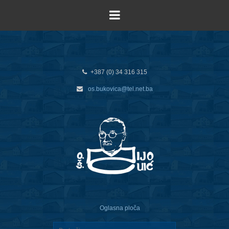
+387 (0) 34 316 315
os.bukovica@tel.net.ba
Oglasna ploča