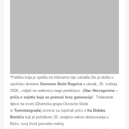
“Publika koja je sjedila na tribinama nije zažalila što je došla u
sportsku dvoranu
Osnovne škole Rugvica
u utorak, 26. svibnja
2026., vidjeti ne utakmicu nego predstavu: „
Otac Hercegovine –
priča o svjetlu koje se prenosi kroz generacije
“. Tridesetak
djece na sceni (Dramska grupa Osnovne škole
iz
Tomislavgrada
) izvrsno su ispričali
priču
o
fra Didaku
Buntiću
koji je početkom 20. stoljeća nakon obrazovanja u
Beču, svoj život posvetio rodnoj