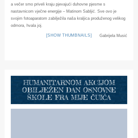
a večer smo priveli kraju pjevajući duhovne pjesme s
nastavnicom vječne energije – Matinom Sabljić. Sve ovo je
svojim fotoaparatom zabilježila naša kraljica produženog velikog
odmora, hvala joj.
[SHOW THUMBNAILS]
Gabrijela Musić
HUMANITARNOM AKCIJOM
OBILJEŽEN DAN OSNOVNE
ŠKOLE FRA MIJE ČUIĆA