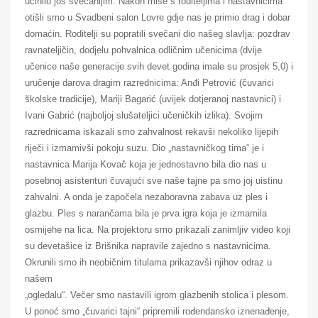
učinilo još svečanijim. Nakon mise s roditeljima i nastavnicima
otišli smo u Svadbeni salon Lovre gdje nas je primio drag i dobar
domaćin. Roditelji su popratili svečani dio našeg slavlja: pozdrav
ravnateljičin, dodjelu pohvalnica odličnim učenicima (dvije
učenice naše generacije svih devet godina imale su prosjek 5,0) i
uručenje darova dragim razrednicima: Anđi Petrović (čuvarici
školske tradicije), Mariji Bagarić (uvijek dotjeranoj nastavnici) i
Ivani Gabrić (najboljoj slušateljici učeničkih izlika). Svojim
razrednicama iskazali smo zahvalnost rekavši nekoliko lijepih
riječi i izmamivši pokoju suzu. Dio „nastavničkog tima“ je i
nastavnica Marija Kovač koja je jednostavno bila dio nas u
posebnoj asistenturi čuvajući sve naše tajne pa smo joj uistinu
zahvalni. A onda je započela nezaboravna zabava uz ples i
glazbu. Ples s narančama bila je prva igra koja je izmamila
osmijehe na lica. Na projektoru smo prikazali zanimljiv video koji
su devetašice iz Brišnika napravile zajedno s nastavnicima.
Okrunili smo ih neobičnim titulama prikazavši njihov odraz u
našem
„ogledalu“. Večer smo nastavili igrom glazbenih stolica i plesom.
U ponoć smo „čuvarici tajni“ pripremili rođendansko iznenađenje,