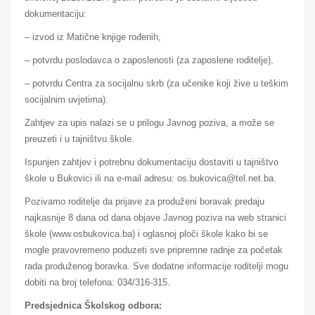
dokumentaciju:
– izvod iz Matične knjige rođenih,
– potvrdu poslodavca o zaposlenosti (za zaposlene roditelje),
– potvrdu Centra za socijalnu skrb (za učenike koji žive u teškim
socijalnim uvjetima).
Zahtjev za upis nalazi se u prilogu Javnog poziva, a može se
preuzeti i u tajništvu škole.
Ispunjen zahtjev i potrebnu dokumentaciju dostaviti u tajništvo
škole u Bukovici ili na e-mail adresu: os.bukovica@tel.net.ba.
Pozivamo roditelje da prijave za produženi boravak predaju
najkasnije 8 dana od dana objave Javnog poziva na web stranici
škole (www.osbukovica.ba) i oglasnoj ploči škole kako bi se
mogle pravovremeno poduzeti sve pripremne radnje za početak
rada produženog boravka. Sve dodatne informacije roditelji mogu
dobiti na broj telefona: 034/316-315.
Predsjednica Školskog odbora: