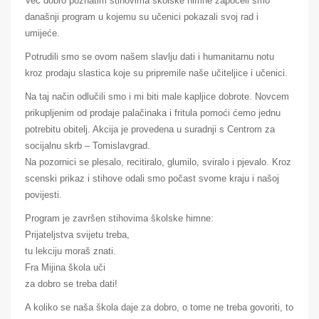
Već dobro poznatim stihovima školske himne započeli smo
današnji program u kojemu su učenici pokazali svoj rad i
umijeće.
Potrudili smo se ovom našem slavlju dati i humanitarnu notu
kroz prodaju slastica koje su pripremile naše učiteljice i učenici.
Na taj način odlučili smo i mi biti male kapljice dobrote. Novcem
prikupljenim od prodaje palačinaka i fritula pomoći ćemo jednu
potrebitu obitelj. Akcija je provedena u suradnji s Centrom za
socijalnu skrb – Tomislavgrad.
Na pozornici se plesalo, recitiralo, glumilo, sviralo i pjevalo. Kroz
scenski prikaz i stihove odali smo počast svome kraju i našoj
povijesti.
Program je završen stihovima školske himne:
Prijateljstva svijetu treba,
tu lekciju moraš znati.
Fra Mijina škola uči
za dobro se treba dati!
A koliko se naša škola daje za dobro, o tome ne treba govoriti, to