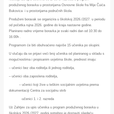
produženog boravka u prostorijama Osnovne škole fra Mije Čuića
Bukovica i u prostorijama područnih škola.
Produženi boravak se organizira u školskoj 2026./2027. u periodu
od početka rujna 2026. godine do kraja nastavne godine.
Planirano radno vrijeme boravka je svaki radni dan od 10:30 do
16:00h .
Programom će biti obuhvaćeno najviše 15 učenika po skupini.
U slučaju da se prijavi veći broj učenika od planiranog u skladu s
mogućnostima i propisanim uvjetima škole, prednost imaju:
– učenici bez oba roditelja ili jednog roditelja,
– učenici oba zaposlena roditelja,
– učenici koji žive u teškim socijalnim uvjetima prema
dokumentaciji Centra za socijalnu skrb
-učenici 1. i 2. razreda
Uz Zahtjev za upis učenika u program produženog boravka u
školskoj 2026./2027. godini potrebno je dostaviti sljedeću