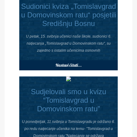
Sudionici kviza „Tomislavgrad
u Domovinskom ratu“ posjetili
Središnju Bosnu
U petak, 15. svibnja učenici naše škole, sudionici 6.
natjecanja „Tomislavgrad u Domovinskom ratu“, su
zajedno s ostalim učenicima osnovnih
Nastavi čitati...
Sudjelovali smo u kvizu
“Tomislavgrad u
Domovinskom ratu”
U ponedjeljak, 11.svibnja u Tomislavgradu je održano 6.
po redu natjecanje učenika na temu- "Tomislavgrad u
Domovinskom ratu."Natjecanje se održava