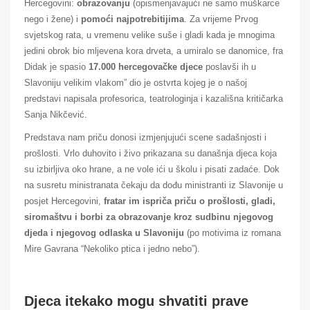
Hercegovini:
obrazovanju
(opismenjavajući ne samo muškarce
nego i žene) i
pomoći najpotrebitijima
. Za vrijeme Prvog
svjetskog rata, u vremenu velike suše i gladi kada je mnogima
jedini obrok bio mljevena kora drveta, a umiralo se danomice, fra
Didak je spasio
17.000 hercegovačke djece
poslavši ih u
Slavoniju velikim vlakom” dio je ostvrta kojeg je o našoj
predstavi napisala profesorica, teatrologinja i kazališna kritičarka
Sanja Nikčević.
Predstava nam priču donosi izmjenjujući scene sadašnjosti i
prošlosti. Vrlo duhovito i živo prikazana su današnja djeca koja
su izbirljiva oko hrane, a ne vole ići u školu i pisati zadaće. Dok
na susretu ministranata čekaju da dođu ministranti iz Slavonije u
posjet Hercegovini,
fratar im ispriča priču o prošlosti, gladi,
siromaštvu i borbi za obrazovanje kroz sudbinu njegovog
djeda i njegovog odlaska u Slavoniju
(po motivima iz romana
Mire Gavrana “Nekoliko ptica i jedno nebo”).
Djeca itekako mogu shvatiti prave