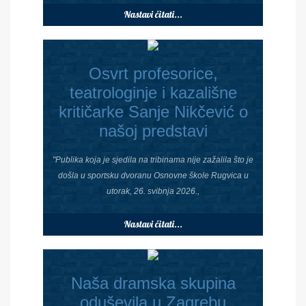
Nastavi čitati...
Osvrt profesorice,
teatrologinje i kazališne
kritičarke Sanje Nikčević o
našoj predstavi
"Publika koja je sjedila na tribinama nije zažalila što je
došla u sportsku dvoranu Osnovne škole Rugvica u
utorak, 26. svibnja 2026.,
Nastavi čitati...
Naša dramska skupina
oduševila u Zagrebu