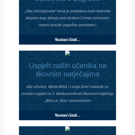
„Otac Hercegovine“ nova je predstava naše dramske
skupine koja djeluje pod okriljem Centra izvrsnosti i
nakon izrazito uspješne premijere i
Nastavi čitati...
Uspjeh naših učenika na
likovnim natječajima
aše učenice, Maria Miloš i Lucija Zorić ostvarile su
izvrstan uspjeh na 3. Međunarodnom likovnom natječaju
„Blizu je, blizu” posvećenom
Nastavi čitati...