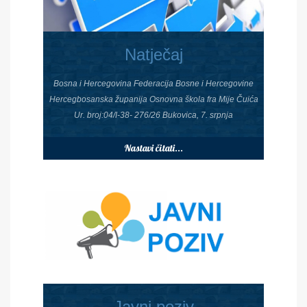
Natječaj
Bosna i Hercegovina Federacija Bosne i Hercegovine
Hercegbosanska županija Osnovna škola fra Mije Čuića
Ur. broj:04/I-38- 276/26 Bukovica, 7. srpnja
Nastavi čitati...
Javni poziv