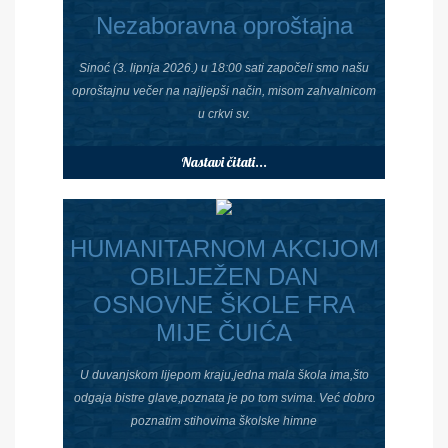
Nezaboravna oproštajna
Sinoć (3. lipnja 2026.) u 18:00 sati započeli smo našu
oproštajnu večer na najljepši način, misom zahvalnicom
u crkvi sv.
Nastavi čitati...
HUMANITARNOM AKCIJOM
OBILJEŽEN DAN
OSNOVNE ŠKOLE FRA
MIJE ČUIĆA
U duvanjskom lijepom kraju,jedna mala škola ima,što
odgaja bistre glave,poznata je po tom svima. Već dobro
poznatim stihovima školske himne