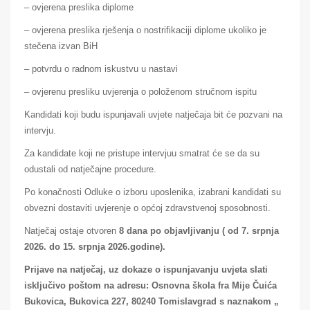
– ovjerena preslika diplome
– ovjerena preslika rješenja o nostrifikaciji diplome ukoliko je
stečena izvan BiH
– potvrdu o radnom iskustvu u nastavi
– ovjerenu presliku uvjerenja o položenom stručnom ispitu
Kandidati koji budu ispunjavali uvjete natječaja bit će pozvani na
intervju.
Za kandidate koji ne pristupe intervjuu smatrat će se da su
odustali od natječajne procedure.
Po konačnosti Odluke o izboru uposlenika, izabrani kandidati su
obvezni dostaviti uvjerenje o općoj zdravstvenoj sposobnosti.
Natječaj ostaje otvoren
8 dana po objavljivanju ( od 7. srpnja
2026. do 15. srpnja 2026.godine).
Prijave na natječaj, uz dokaze o ispunjavanju uvjeta slati
isključivo poštom na adresu: Osnovna škola fra Mije Čuića
Bukovica, Bukovica 227, 80240 Tomislavgrad s naznakom „