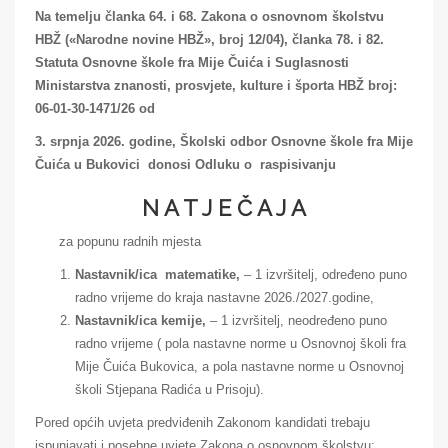
Na temelju članka 64. i 68. Zakona o osnovnom školstvu
HBŽ («Narodne novine HBŽ», broj 12/04), članka 78. i 82.
Statuta Osnovne škole fra Mije Čuića i Suglasnosti
Ministarstva znanosti, prosvjete, kulture i športa HBŽ broj:
06-01-30-1471/26 od
3. srpnja 2026. godine, Školski odbor Osnovne škole fra Mije
Čuića u Bukovici donosi Odluku o raspisivanju
N A T J E Č A J A
za popunu radnih mjesta
Nastavnik/ica matematike,
– 1 izvršitelj, određeno puno
radno vrijeme do kraja nastavne 2026./2027.godine,
Nastavnik/ica kemije,
– 1 izvršitelj, neodređeno puno
radno vrijeme ( pola nastavne norme u Osnovnoj školi fra
Mije Čuića Bukovica, a pola nastavne norme u Osnovnoj
školi Stjepana Radića u Prisoju).
Pored općih uvjeta predviđenih Zakonom kandidati trebaju
ispunjavati i posebne uvjete Zakona o osnovnom školstvu: