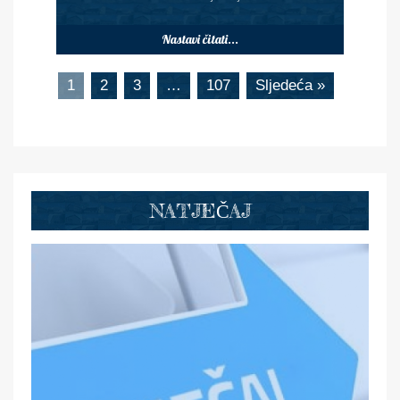
Nastavi čitati...
1
2
3
…
107
Sljedeća »
NATJEČAJ