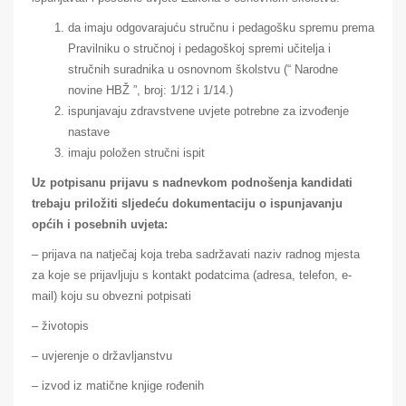
da imaju odgovarajuću stručnu i pedagošku spremu prema
Pravilniku o stručnoj i pedagoškoj spremi učitelja i
stručnih suradnika u osnovnom školstvu (“ Narodne
novine HBŽ ”, broj: 1/12 i 1/14.)
ispunjavaju zdravstvene uvjete potrebne za izvođenje
nastave
imaju položen stručni ispit
Uz potpisanu prijavu s nadnevkom podnošenja kandidati
trebaju priložiti sljedeću dokumentaciju o ispunjavanju
općih i posebnih uvjeta:
– prijava na natječaj koja treba sadržavati naziv radnog mjesta
za koje se prijavljuju s kontakt podatcima (adresa, telefon, e-
mail) koju su obvezni potpisati
– životopis
– uvjerenje o državljanstvu
– izvod iz matične knjige rođenih