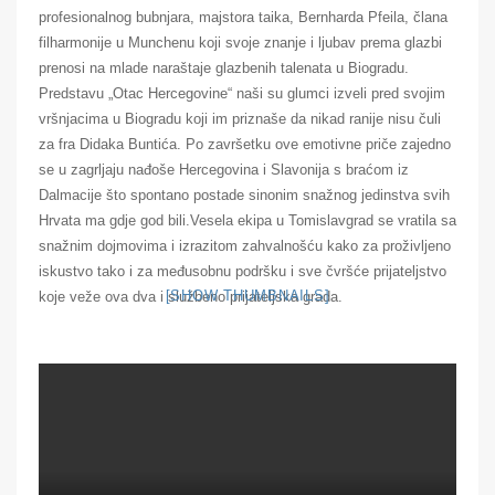
profesionalnog bubnjara, majstora taika, Bernharda Pfeila, člana
filharmonije u Munchenu koji svoje znanje i ljubav prema glazbi
prenosi na mlade naraštaje glazbenih talenata u Biogradu.
Predstavu „Otac Hercegovine“ naši su glumci izveli pred svojim
vršnjacima u Biogradu koji im priznaše da nikad ranije nisu čuli
za fra Didaka Buntića. Po završetku ove emotivne priče zajedno
se u zagrljaju nađoše Hercegovina i Slavonija s braćom iz
Dalmacije što spontano postade sinonim snažnog jedinstva svih
Hrvata ma gdje god bili.Vesela ekipa u Tomislavgrad se vratila sa
snažnim dojmovima i izrazitom zahvalnošću kako za proživljeno
iskustvo tako i za međusobnu podršku i sve čvršće prijateljstvo
[SHOW THUMBNAILS]
koje veže ova dva i službeno prijateljska grada.