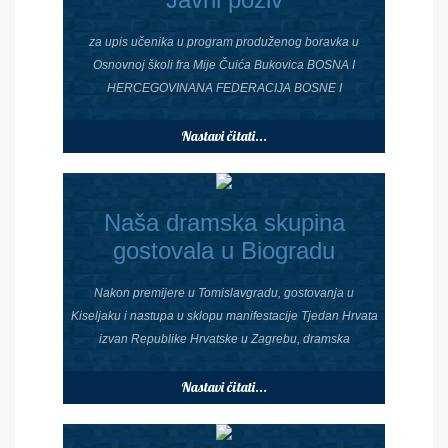
za upis učenika u program produženog boravka u
Osnovnoj školi fra Mije Čuića Bukovica BOSNA I
HERCEGOVINANA FEDERACIJA BOSNE I
Nastavi čitati...
Naša dramska skupina
gostovala u Biogradu
Nakon premijere u Tomislavgradu, gostovanja u
Kiseljaku i nastupa u sklopu manifestacije Tjedan Hrvata
izvan Republike Hrvatske u Zagrebu, dramska
Nastavi čitati...