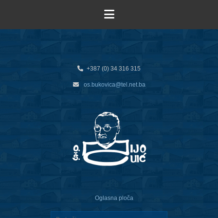
+387 (0) 34 316 315
os.bukovica@tel.net.ba
Oglasna ploča