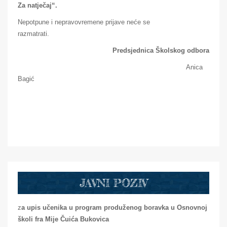
Za natječaj“.
Nepotpune i nepravovremene prijave neće se
razmatrati.
Predsjednica Školskog odbora
Anica
Bagić
JAVNI POZIV
z
a upis učenika u program produženog boravka u Osnovnoj
školi
fra Mije Čuića Bukovica