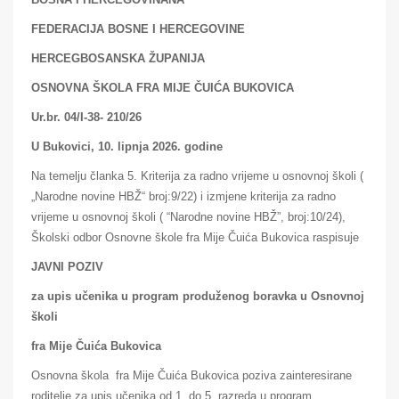
FEDERACIJA BOSNE I HERCEGOVINE
HERCEGBOSANSKA ŽUPANIJA
OSNOVNA ŠKOLA FRA MIJE ČUIĆA BUKOVICA
Ur.br. 04/I-38- 210/26
U Bukovici, 10. lipnja 2026. godine
Na temelju članka 5. Kriterija za radno vrijeme u osnovnoj školi (
„Narodne novine HBŽ“ broj:9/22) i izmjene kriterija za radno
vrijeme u osnovnoj školi ( “Narodne novine HBŽ”, broj:10/24),
Školski odbor Osnovne škole fra Mije Čuića Bukovica raspisuje
JAVNI POZIV
za upis učenika u program produženog boravka u Osnovnoj
školi
fra Mije Čuića Bukovica
Osnovna škola fra Mije Čuića Bukovica poziva zainteresirane
roditelje za upis učenika od 1. do 5. razreda u program