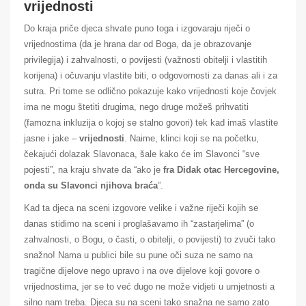
vrijednosti
Do kraja priče djeca shvate puno toga i izgovaraju riječi o
vrijednostima (da je hrana dar od Boga, da je obrazovanje
privilegija) i zahvalnosti, o povijesti (važnosti obitelji i vlastitih
korijena) i očuvanju vlastite biti, o odgovornosti za danas ali i za
sutra. Pri tome se odlično pokazuje kako vrijednosti koje čovjek
ima ne mogu štetiti drugima, nego druge možeš prihvatiti
(famozna inkluzija o kojoj se stalno govori) tek kad imaš vlastite
jasne i jake –
vrijednosti
. Naime, klinci koji se na početku,
čekajući dolazak Slavonaca, šale kako će im Slavonci “sve
pojesti”, na kraju shvate da “ako je
fra Didak otac Hercegovine,
onda su Slavonci njihova braća
”.
Kad ta djeca na sceni izgovore velike i važne riječi kojih se
danas stidimo na sceni i proglašavamo ih “zastarjelima” (o
zahvalnosti, o Bogu, o časti, o obitelji, o povijesti) to zvuči tako
snažno! Nama u publici bile su pune oči suza ne samo na
tragične dijelove nego upravo i na ove dijelove koji govore o
vrijednostima, jer se to već dugo ne može vidjeti u umjetnosti a
silno nam treba. Djeca su na sceni tako snažna ne samo zato