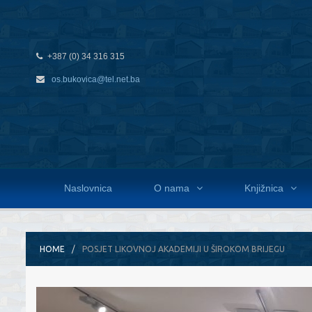
+387 (0) 34 316 315
os.bukovica@tel.net.ba
Naslovnica
O nama
Knjižnica
HOME
POSJET LIKOVNOJ AKADEMIJI U ŠIROKOM BRIJEGU