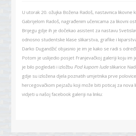
U utorak 20. ožujka Božena Radoš, nastavnica likovne k
Gabrijelom Radoš, nagrađenim učenicama za likovni ostv
Brijegu gdje ih je dočekao asistent za nastavu Svetisla
odnosno studentske klase slikarstva, grafike i kiparstv
Darko Dugandžić objasnio je im je kako se radi s odre
Potom je uslijedio posjet Franjevačkoj galeriji koju im je
je bilo pogledati i izložbu
Pod kapom lude
slikarice Nad
gdje su izložena djela poznatih umjetnika prve polovice
hercegovačkom pejzažu koji može biti poticaj za nova l
vidjeti u našoj facebook galeriji na linku: