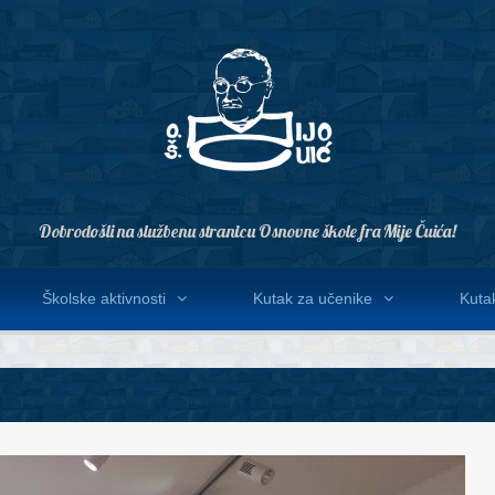
Dobrodošli na službenu stranicu Osnovne škole fra Mije Čuića!
Školske aktivnosti
Kutak za učenike
Kutak