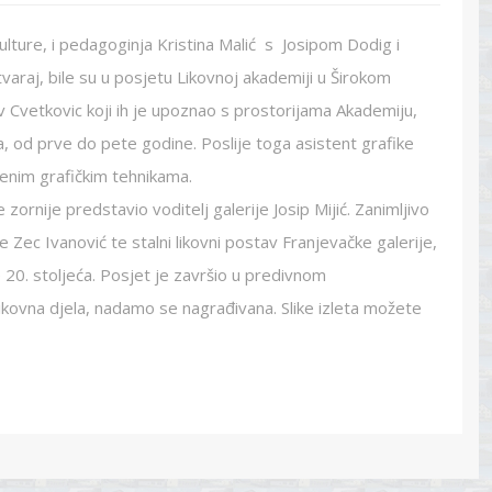
ulture, i pedagoginja Kristina Malić s Josipom Dodig i
araj, bile su u posjetu Likovnoj akademiji u Širokom
v Cvetkovic koji ih je upoznao s prostorijama Akademiju,
a, od prve do pete godine. Poslije toga asistent grafike
đenim grafičkim tehnikama.
 zornije predstavio voditelj galerije Josip Mijić. Zanimljivo
e Zec Ivanović te stalni likovni postav Franjevačke galerije,
 20. stoljeća. Posjet je završio u predivnom
ikovna djela, nadamo se nagrađivana. Slike izleta možete