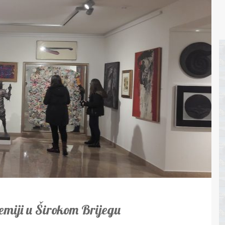
emiji u Širokom Brijegu