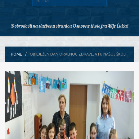
Dobrodošli na službenu stranicu Osnovne škole fra Mije Čuića!
HOME
OBILJEŽEN DAN ORALNOG ZDRAVLJA I U NAŠOJ ŠKOLI