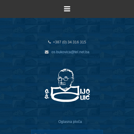
+387 (0) 34 316 315
os.bukovica@tel.net.ba
Oglasna ploča