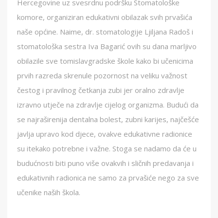
Hercegovine uz svesrdnu podršku Stomatološke
komore, organiziran edukativni obilazak svih prvašića
naše općine. Naime, dr. stomatologije Ljiljana Radoš i
stomatološka sestra Iva Bagarić ovih su dana marljivo
obilazile sve tomislavgradske škole kako bi učenicima
prvih razreda skrenule pozornost na veliku važnost
čestog i pravilnog četkanja zubi jer oralno zdravlje
izravno utječe na zdravlje cijelog organizma. Budući da
se najraširenija dentalna bolest, zubni karijes, najčešće
javlja upravo kod djece, ovakve edukativne radionice
su itekako potrebne i važne. Stoga se nadamo da će u
budućnosti biti puno više ovakvih i sličnih predavanja i
edukativnih radionica ne samo za prvašiće nego za sve
učenike naših škola.