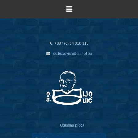
+387 (0) 34 316 315
os.bukovica@tel.net.ba
Oglasna ploča