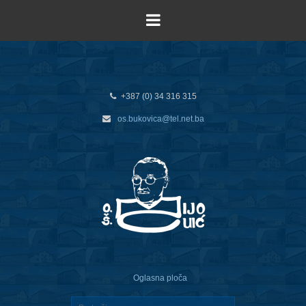
+387 (0) 34 316 315
os.bukovica@tel.net.ba
Oglasna ploča