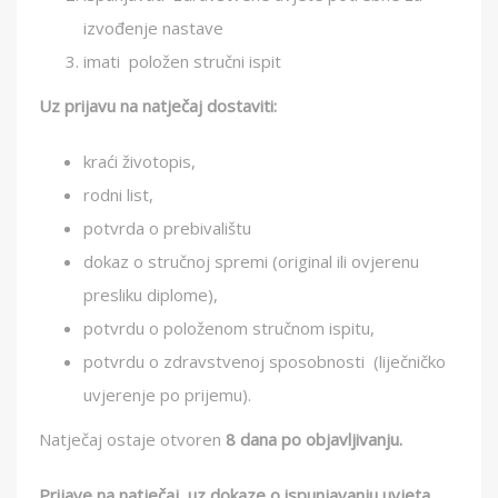
izvođenje nastave
imati položen stručni ispit
Uz prijavu na natječaj dostaviti:
kraći životopis,
rodni list,
potvrda o prebivalištu
dokaz o stručnoj spremi (original ili ovjerenu
presliku diplome),
potvrdu o položenom stručnom ispitu,
potvrdu o zdravstvenoj sposobnosti (liječničko
uvjerenje po prijemu).
Natječaj ostaje otvoren
8 dana po objavljivanju.
Prijave na natječaj, uz dokaze o ispunjavanju uvjeta,