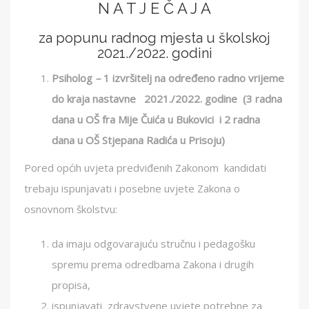
N A T J E Č A J A
za popunu radnog mjesta u školskoj
2021./2022. godini
Psiholog
–
1 izvršitelj na određeno radno vrijeme
do kraja nastavne 2021./2022. godine (3 radna
dana u OŠ fra Mije Čuića u Bukovici i 2 radna
dana u OŠ Stjepana Radića u Prisoju)
Pored općih uvjeta predviđenih Zakonom kandidati
trebaju ispunjavati i posebne uvjete Zakona o
osnovnom školstvu:
da imaju odgovarajuću stručnu i pedagošku
spremu prema odredbama Zakona i drugih
propisa,
ispunjavati zdravstvene uvjete potrebne za