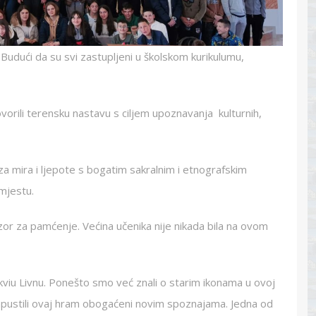
udući da su svi zastupljeni u školskom kurikulumu,
ovorili terensku nastavu s ciljem upoznavanja kulturnih,
za mira i ljepote s bogatim sakralnim i etnografskim
mjestu.
zor za pamćenje. Većina učenika nije nikada bila na ovom
kviu Livnu. Ponešto smo već znali o starim ikonama u ovoj
 napustili ovaj hram obogaćeni novim spoznajama. Jedna od