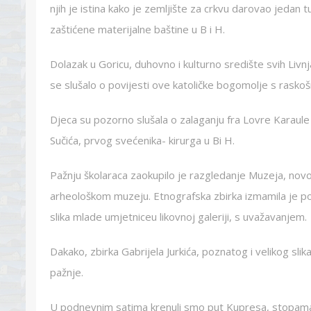
njih je istina kako je zemljište za crkvu darovao jedan tur
zaštićene materijalne baštine u B i H.
Dolazak u Goricu, duhovno i kulturno središte svih Livn
se slušalo o povijesti ove katoličke bogomolje s raskoš
Djeca su pozorno slušala o zalaganju fra Lovre Karaule u
Sučića, prvog svećenika- kirurga u Bi H.
Pažnju školaraca zaokupilo je razgledanje Muzeja, novog
arheološkom muzeju. Etnografska zbirka izmamila je poko
slika mlade umjetniceu likovnoj galeriji, s uvažavanjem.
Dakako, zbirka Gabrijela Jurkića, poznatog i velikog sli
pažnje.
U podnevnim satima krenuli smo put Kupresa, stopama h