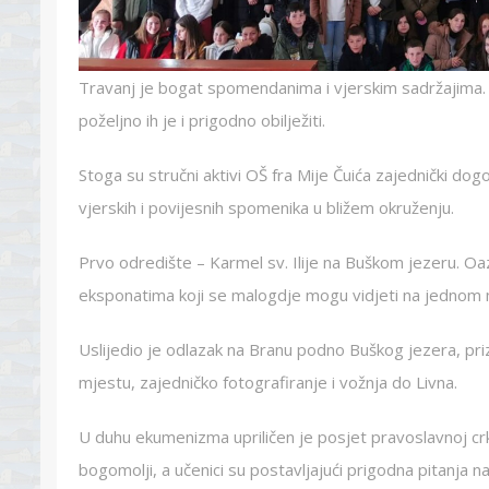
Travanj je bogat spomendanima i vjerskim sadržajima. B
poželjno ih je i prigodno obilježiti.
Stoga su stručni aktivi OŠ fra Mije Čuića zajednički dog
vjerskih i povijesnih spomenika u bližem okruženju.
Prvo odredište – Karmel sv. Ilije na Buškom jezeru. Oa
eksponatima koji se malogdje mogu vidjeti na jednom 
Uslijedio je odlazak na Branu podno Buškog jezera, pri
mjestu, zajedničko fotografiranje i vožnja do Livna.
U duhu ekumenizma upriličen je posjet pravoslavnoj cr
bogomolji, a učenici su postavljajući prigodna pitanja