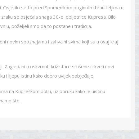
ti. Osjetilo se to pred Spomenikom poginulim braniteljima u
U zraku se osjećala snaga 30-e obljetnice Kupresa. Bilo
nju, poželjeli smo da to postane i tradicija.
i novim spoznajama i zahvalni svima koji su u ovaj kraj
i. Zagledani u oskvrnuti križ stare srušene crkve i novi
iku i lijepu istinu kako dobro uvijek pobjeđuje.
ima na Kupreškom polju, uz poruku kako je uistinu
imamo što.