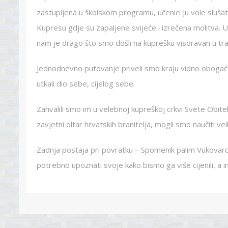
zastupljena u školskom programu, učenici ju vole sluša
Kupresu gdje su zapaljene svijeće i izrečena molitva. 
nam je drago što smo došli na kuprešku visoravan u trav
Jednodnevno putovanje priveli smo kraju vidno obogaćen
utkali dio sebe, cijelog sebe.
Zahvalili smo im u velebnoj kupreškoj crkvi Svete Obitelj
zavjetni oltar hrvatskih branitelja, mogli smo naučiti vel
Zadnja postaja pri povratku – Spomenik palim Vukovarc
potrebno upoznati svoje kako bismo ga više cijenili, a 