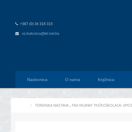
+387 (0) 34 316 315
os.bukovica@tel.net.ba
Naslovnica
O nama
Knjižnica
HOME
TERENSKA NASTAVA „ FRA MIJINIH“ PUČKOŠKOLACA: UP