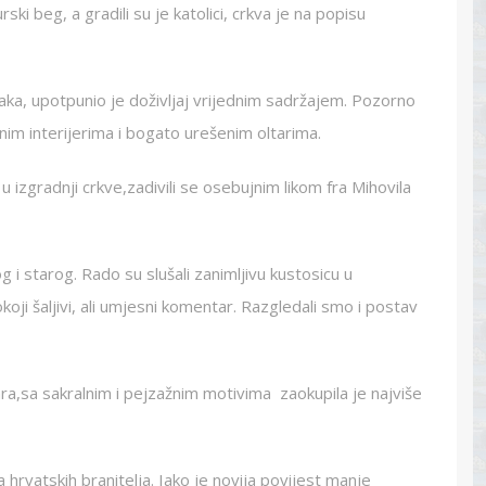
ski beg, a gradili su je katolici, crkva je na popisu
jaka, upotpunio je doživljaj vrijednim sadržajem. Pozorno
nim interijerima i bogato urešenim oltarima.
 izgradnji crkve,zadivili se osebujnim likom fra Mihovila
 i starog. Rado su slušali zanimljivu kustosicu u
ji šaljivi, ali umjesni komentar. Razgledali smo i postav
kara,sa sakralnim i pejzažnim motivima zaokupila je najviše
rvatskih branitelja. Iako je novija povijest manje