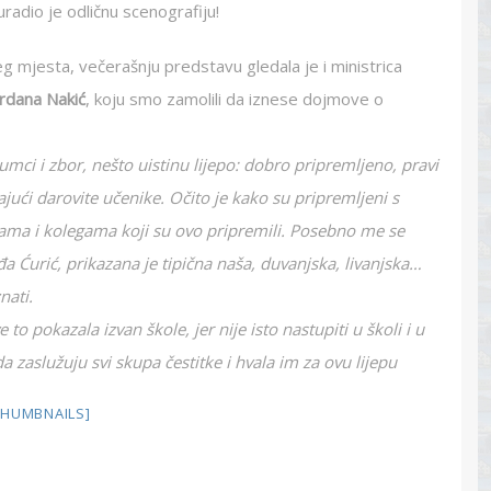
 uradio je odličnu scenografiju!
eg mjesta, večerašnju predstavu gledala je i ministrica
rdana Nakić
, koju smo zamolili da iznese dojmove o
mci i zbor, nešto uistinu lijepo: dobro pripremljeno, pravi
ajući darovite učenike. Očito je kako su pripremljeni s
cama i kolegama koji su ovo pripremili. Posebno me se
đa Ćurić, prikazana je tipična naša, duvanjska, livanjska…
nati.
to pokazala izvan škole, jer nije isto nastupiti u školi i u
da zaslužuju svi skupa čestitke i hvala im za ovu lijepu
HUMBNAILS]