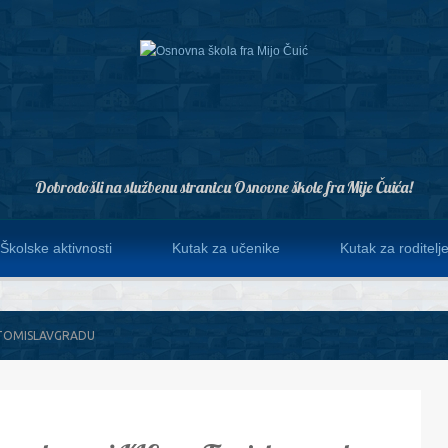
Dobrodošli na službenu stranicu Osnovne škole fra Mije Čuića!
Školske aktivnosti
Kutak za učenike
Kutak za roditelj
U TOMISLAVGRADU