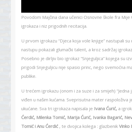
Povodom Majčina dana učenici Osnovne škole fra Mije Č
igrokaza i niz prigodnih recitacija.
U prvom igrokazu “Djeca koja vole knjige” nastupali s
nastupu pokazali glumački talent, a kroz sadržaj igroka
Posebno je dirljiv bio igrokaz “Snjeguljica” kojega su i
prigodi Snjeguljicu nije spasio princ, nego svemoćna ma
publike.
U trećem igrokazu (onom i za suze i za smijeh) “Jedna je
viđen u našim kućama. Sveprisutna mater raspoloživa j
ukućane. Sva tri igrokaza napisala je
Ivana Ćurić,
a igrok
Ćerdić, Milenka Tomić, Marija Ćurić, Ivanka Bagarić, Nev
Tomić i Anu Ćerdić
, te dvojica kolega : glazbenik
Vinko 