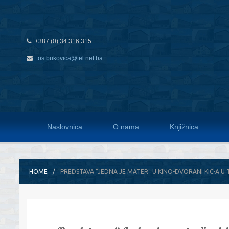
+387 (0) 34 316 315
os.bukovica@tel.net.ba
Naslovnica
O nama
Knjižnica
HOME
PREDSTAVA “JEDNA JE MATER” U KINO-DVORANI KIC-A 