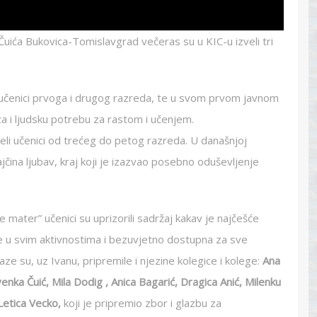
uića Bukovica-Tomislavgrad večeras su u KIC-u izveli tri
u učenici prvoga i drugog razreda, te u svom prvom javnom
za i ljudsku potrebu za rastom i učenjem.
zveli učenici od trećeg do petog razreda. U današnjoj
jčina ljubav, kraj koji je izazvao posebno oduševljenje
 mater” učenici su uprizorili sadržaj kakav je najčešće
e u svim aktivnostima i bezuvjetno dostupna za sve
aze su, uz Ivanu, pripremile i njezine kolegice i kolege:
Ana
enka Čuić, Mila Dodig , Anica Bagarić, Dragica Anić, Milenku
Letica Vecko,
koji je pripremio zbor i glazbu za