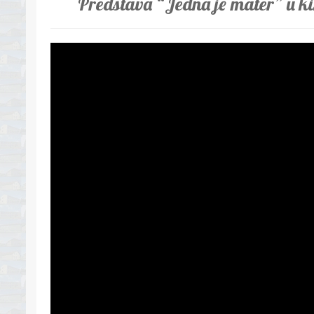
Predstava “Jedna je mater” u k