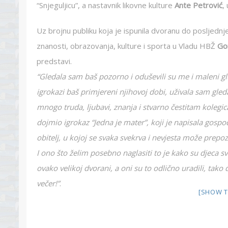
“Snjeguljicu”, a nastavnik likovne kulture
Ante Petrović
,
Uz brojnu publiku koja je ispunila dvoranu do posljednj
znanosti, obrazovanja, kulture i sporta u Vladu HBŽ
Go
predstavi.
“Gledala sam baš pozorno i oduševili su me i maleni glu
igrokazi baš primjereni njihovoj dobi, uživala sam gled
mnogo truda, ljubavi, znanja i stvarno čestitam kolegi
dojmio igrokaz “Jedna je mater”, koji je napisala gospo
obitelj, u kojoj se svaka svekrva i nevjesta može prepoz
I ono što želim posebno naglasiti to je kako su djeca sve 
ovako velikoj dvorani, a oni su to odlično uradili, tako 
večer!”
.
[SHOW T