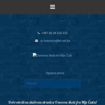
+387 (0) 34 316 315
os.bukovica@tel.net.ba
Oglasna ploča
Dobrodošli na službenu stranicu Osnovne škole fra Mije Čuića!