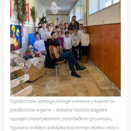
Svjedoci smo jednoga novoga vremena u kojemu su
predbožićno vrijeme – došašće i božićni blagdani
ispunjeni materijalizmom, potrošačkom groznicom,
figurama orašara i patuljaka koji nemaju nikakvu vezu s