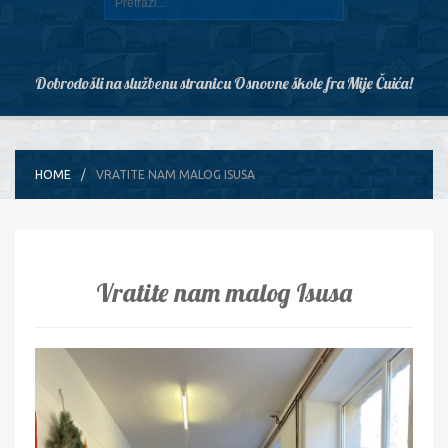
Dobrodošli na službenu stranicu Osnovne škole fra Mije Čuića!
HOME
VRATITE NAM MALOG ISUSA
Vratite nam malog Isusa