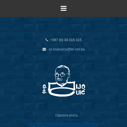
+387 (0) 34 316 315
os.bukovica@tel.net.ba
Oglasna ploča