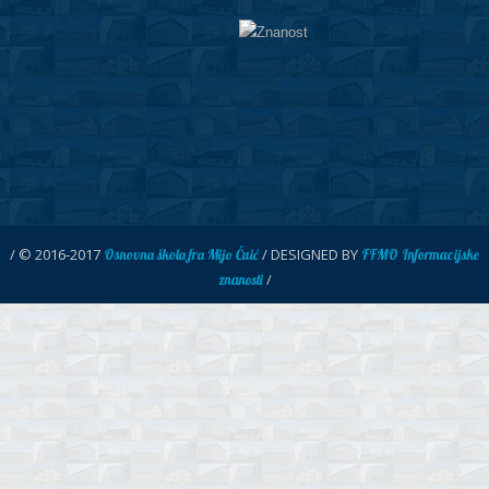
/ © 2016-2017
/ DESIGNED BY
Osnovna škola fra Mijo Čuić
FFMO Informacijske
/
znanosti