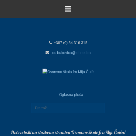
+387 (0) 34 316 315
os.bukovica@tel.net.ba
Oglasna ploča
Dobrodošli na službenu stranicu Osnovne škole fra Mije Čuića!