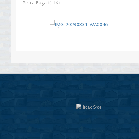
Petra Bagarić, IX.r.