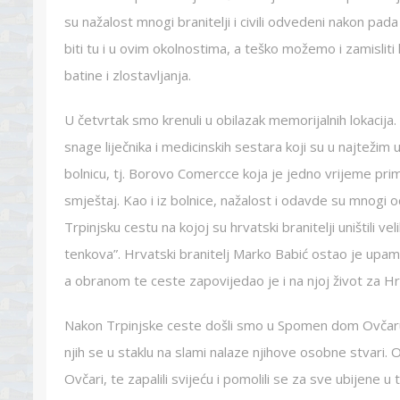
su nažalost mnogi branitelji i civili odvedeni nakon pada
biti tu i u ovim okolnostima, a teško možemo i zamisliti 
batine i zlostavljanja.
U četvrtak smo krenuli u obilazak memorijalnih lokacija.
snage liječnika i medicinskih sestara koji su u najtežim 
bolnicu, tj. Borovo Comercce koja je jedno vrijeme prima
smještaj. Kao i iz bolnice, nažalost i odavde su mnogi od
Trpinjsku cestu na kojoj su hrvatski branitelji uništili v
tenkova”. Hrvatski branitelj Marko Babić ostao je upam
a obranom te ceste zapovijedao je i na njoj život za H
Nakon Trpinjske ceste došli smo u Spomen dom Ovčaru g
njih se u staklu na slami nalaze njihove osobne stvari.
Ovčari, te zapalili svijeću i pomolili se za sve ubijene