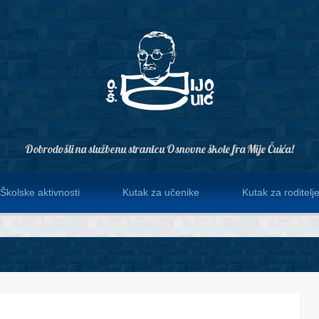
Dobrodošli na službenu stranicu Osnovne škole fra Mije Čuića!
Školske aktivnosti
Kutak za učenike
Kutak za roditelj