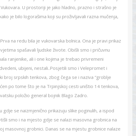
 Vukovara. U prostoriji je jako hladno, prazno i strašno je
kako je bilo logorašima koji su proživljavali razna mučenja,
 Prva na redu bila je vukovarska bolnica. Ona je pravi prikaz
uvjetima spašavali ljudske živote. Obišli smo i pričuvnu
la ranjenike, ali i one kojima je trebao privremeni
vedeni, ubijeni, nestali..Posjetili smo i Velepromet i
eliki broj srpskih tenkova, zbog čega se i naziva “groblje
ćen po tome što je na Trpinjskoj cesti uništio 14 tenkova,
rvatsku položio general bojnik Blago Zadro.
dje se naizmjenično prikazuju slike poginulih, a ispod
 Otišli smo i na mjesto gdje se nalazi masovna grobnica na
 u toj masovnoj grobnici. Danas se na mjestu grobnice nalaze