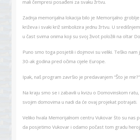
mali čempresi posađeni za svaku žrtvu.
Zadnja memorijalna lokacija bilo je Memorijalno groblj
križeva i svaki križ simbolizira jednu žrtvu. U središnjem
u čast svima onima koji su svoj život položili na oltar 
Puno smo toga posjetili i dojmovi su veliki. Teško nam
30-ak godina pred očima cijele Europe.
Ipak, naš program završio je predavanjem “Što je mir?
Na kraju smo se i zabavili u kvizu o Domovinskom ratu, a 
svojim domovima u nadi da će ovaj projekat potrajati.
Veliko hvala Memorijalnom centru Vukovar što su nas pozv
da posjetimo Vukovar i odamo počast tom gradu heroj