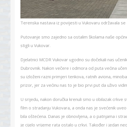
Terenska nastava iz povijesti u Vukovaru održavala se 
Putovanje smo zajedno sa ostalim školama naše općine 
stigli u Vukovar.
Djelatnici MCDR Vukovar ugodno su dočekali nas učenike
Dubrovnik. Nakon večere i odmora od puta većina učen
su izloženi razni primjeri tenkova, ratnih aviona, minob
prizor, jer za većinu nas to je bio prvi put da uživo vid
U srijedu, nakon doručka krenuli smo u obilazak crkve sv.
film o stradanju Vukovara, a onda nas je svećenik uveo 
bila oštećena. Danas je obnovljena, a o patnjama i str
je cijelo vrijeme rata ostalo u crkvi. Također i jedan neo