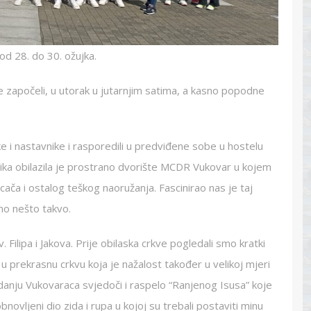
od 28. do 30. ožujka.
započeli, u utorak u jutarnjim satima, a kasno popodne
 i nastavnike i rasporedili u predviđene sobe u hostelu
ika obilazila je prostrano dvorište MCDR Vukovar u kojem
acača i ostalog teškog naoružanja. Fascinirao nas je taj
imo nešto takvo.
 Filipa i Jakova. Prije obilaska crkve pogledali smo kratki
u prekrasnu crkvu koja je nažalost također u velikoj mjeri
adanju Vukovaraca svjedoči i raspelo “Ranjenog Isusa” koje
bnovljeni dio zida i rupa u kojoj su trebali postaviti minu