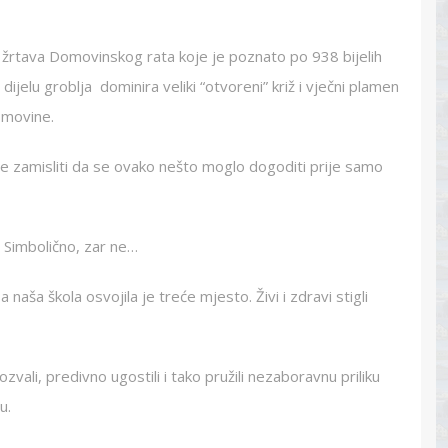
e žrtava Domovinskog rata koje je poznato po 938 bijelih
 dijelu groblja dominira veliki “otvoreni” križ i vječni plamen
Domovine.
 je zamisliti da se ovako nešto moglo dogoditi prije samo
” Simbolično, zar ne…
naša škola osvojila je treće mjesto. Živi i zdravi stigli
ali, predivno ugostili i tako pružili nezaboravnu priliku
u.