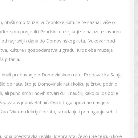
u, obišli smo Muzej vučedolske kulture te saznali više o
ođer smo posjetili i Gradski muzej koji se nalazi u slavnom
, od najranijih dana do Domovinskog rata. Vukovar pod
stva, kulture i gospodarstva u gradu. Kroz oba muzeja
ša pitanja.
m imali predavanje o Domovinskom ratu. Predavačica Sanja
lo do rata, što je Domovinski rat i koliku je žrtvu podnio
li puno smo i novih stvari čuli i naučili, kako bi još bolje
žao zapovjednik Batinić. Osim toga upoznao nas je s
ao “životnu lekciju” o ratu, stradanju i pomaganju sebi i
 koja predstavlja repliku logora Stajićevo i Begejci, u koje