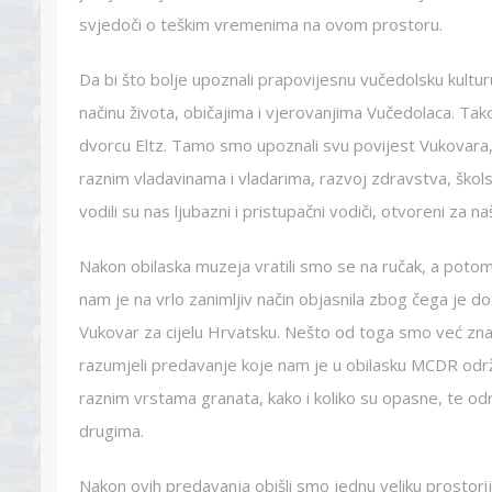
svjedoči o teškim vremenima na ovom prostoru.
Da bi što bolje upoznali prapovijesnu vučedolsku kultur
načinu života, običajima i vjerovanjima Vučedolaca. Tak
dvorcu Eltz. Tamo smo upoznali svu povijest Vukovara
raznim vladavinama i vladarima, razvoj zdravstva, škol
vodili su nas ljubazni i pristupačni vodiči, otvoreni za na
Nakon obilaska muzeja vratili smo se na ručak, a poto
nam je na vrlo zanimljiv način objasnila zbog čega je doš
Vukovar za cijelu Hrvatsku. Nešto od toga smo već znali, a
razumjeli predavanje koje nam je u obilasku MCDR odr
raznim vrstama granata, kako i koliko su opasne, te održ
drugima.
Nakon ovih predavanja obišli smo jednu veliku prostoriju