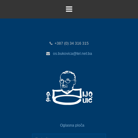
+387 (0) 34 316 315
os.bukovica@tel.net.ba
Oglasna ploča