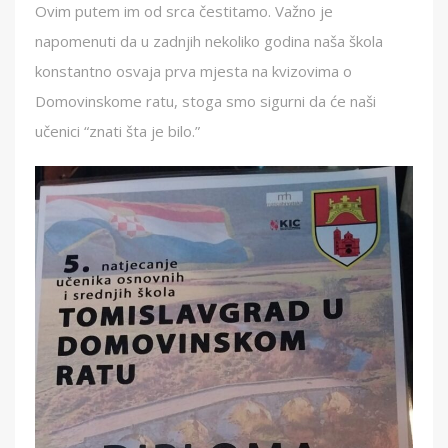
Ovim putem im od srca čestitamo. Važno je
napomenuti da u zadnjih nekoliko godina naša škola
konstantno osvaja prva mjesta na kvizovima o
Domovinskome ratu, stoga smo sigurni da će naši
učenici “znati šta je bilo.”