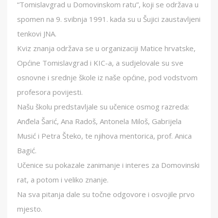
“Tomislavgrad u Domovinskom ratu”, koji se održava u
spomen na 9. svibnja 1991. kada su u Šujici zaustavljeni
tenkovi JNA.
Kviz znanja održava se u organizaciji Matice hrvatske,
Općine Tomislavgrad i KIC-a, a sudjelovale su sve
osnovne i srednje škole iz naše općine, pod vodstvom
profesora povijesti.
Našu školu predstavljale su učenice osmog razreda:
Anđela Šarić, Ana Radoš, Antonela Miloš, Gabrijela
Musić i Petra Šteko, te njihova mentorica, prof. Anica
Bagić.
Učenice su pokazale zanimanje i interes za Domovinski
rat, a potom i veliko znanje.
Na sva pitanja dale su točne odgovore i osvojile prvo
mjesto.