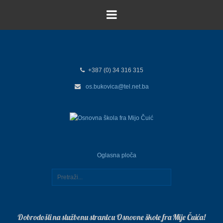
+387 (0) 34 316 315
os.bukovica@tel.net.ba
Oglasna ploča
Dobrodošli na službenu stranicu Osnovne škole fra Mije Čuića!