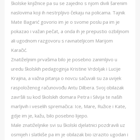
školske knjižnice pa su se zajedno s njom divili šarenim
naslovima koji ih nestrpljivo čekaju na policama. Tajnik
Mate Bagarić govorio im je o svome poslu pa im je
pokazao i važan pečat, a onda ih je prepustio ozbiljnom
ali ugodnom razgovoru s ravnateljicom Marijom
Karačić.
Znatiželjnim prvašima bilo je posebno zanimljivo u
uredu školskih pedagoginja Kristine Vrdoljak i Lucije
Krajina, a važna pitanja o novcu sačuvali su za uvijek
raspoloženog računovođu Antu Dilbera. Svoj obilazak
završili su kod školskih domara Petra i Silvija te naših
marljivih i veselih spremačica: Ice, Mare, Ružice i Kate,
gdje im je, kažu, bilo posebno lijepo.
Male znatiželjnike svi su školski djelatnici pozdravili uz
osmijeh i slatkiše pa im je obilazak bio izrazito ugodan i