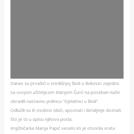
Danas su prvašići u središnjoj školi u Bukovici zajedno
sa svojom učiteljicom Marijom Ćurić na poseban način
obradili nastavnu jedinicu “Djelatnici u školi”.
Odlučili su ih osobno obići, upoznati i detaljnije doznati
što je to u opisu njihova posla.
Knjižničarka Marija Papić veselo im je otvorila vrata