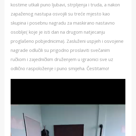
kostime utkali puno ljubavi, strpljenja i truda, a nakon
zapaženog nastupa osvojili su treće mjesto kao
skupina i posebnu nagradu za maskirano nastavno
osoblje( koje je isti dan na drugom natjecanju
proglašeno pobjednicima). Zasluženi uspjeh i osvojene
nagrade odlučili su prigodno proslaviti svečanim
ručkom i zajedničkim druženjem u igraonici sve uz
odlično raspoloženje i puno smijeha. Čestitamo!