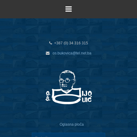
+387 (0) 34 316 315
os.bukovica@tel.net.ba
Oglasna ploča