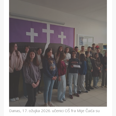
Danas, 17. ožujka 2026. učenici OŠ fra Mije Čuića su