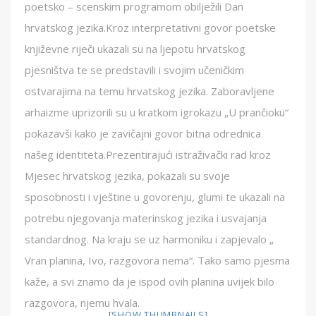
poetsko – scenskim programom obilježili Dan
hrvatskog jezika.Kroz interpretativni govor poetske
književne riječi ukazali su na ljepotu hrvatskog
pjesništva te se predstavili i svojim učeničkim
ostvarajima na temu hrvatskog jezika. Zaboravljene
arhaizme uprizorili su u kratkom igrokazu „U prančioku“
pokazavši kako je zavičajni govor bitna odrednica
našeg identiteta.Prezentirajući istraživački rad kroz
Mjesec hrvatskog jezika, pokazali su svoje
sposobnosti i vještine u govorenju, glumi te ukazali na
potrebu njegovanja materinskog jezika i usvajanja
standardnog. Na kraju se uz harmoniku i zapjevalo „
Vran planina, Ivo, razgovora nema“. Tako samo pjesma
kaže, a svi znamo da je ispod ovih planina uvijek bilo
razgovora, njemu hvala.
[SHOW THUMBNAILS]