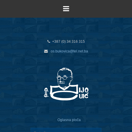
+387 (0) 34 316 315
os.bukovica@tel.net.ba
Oglasna ploča