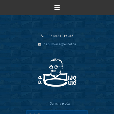
+387 (0) 34 316 315
os.bukovica@tel.net.ba
Oglasna ploča