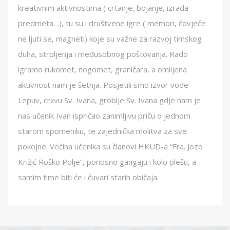
kreativnim aktivnostima ( crtanje, bojanje, izrada
predmeta…), tu su i društvene igre ( memori, čovječe
ne ljuti se, magneti) koje su važne za razvoj timskog
duha, strpljenja i međusobnog poštovanja. Rado
igramo rukomet, nogomet, graničara, a omiljena
aktivnost nam je šetnja. Posjetili smo izvor vode
Lepuv, crkvu Sv. Ivana, groblje Sv. Ivana gdje nam je
nas učenik Ivan ispričao zanimljivu priču o jednom
starom spomeniku, te zajednička molitva za sve
pokojne. Većina učenika su članovi HKUD-a “Fra. Jozo
Križić Roško Polje”, ponosno gangaju i kolo plešu, a
samim time biti će i čuvari starih običaja.