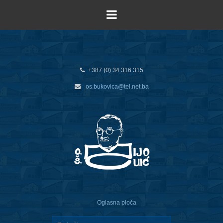
+387 (0) 34 316 315
os.bukovica@tel.net.ba
Oglasna ploča