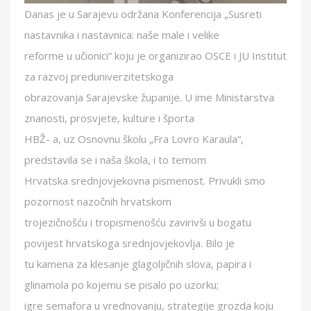
Danas je u Sarajevu održana Konferencija „Susreti
nastavnika i nastavnica: naše male i velike
reforme u učionici“ koju je organizirao OSCE i JU Institut
za razvoj preduniverzitetskoga
obrazovanja Sarajevske županije. U ime Ministarstva
znanosti, prosvjete, kulture i športa
HBŽ- a, uz Osnovnu školu „Fra Lovro Karaula“,
predstavila se i naša škola, i to temom
Hrvatska srednjovjekovna pismenost. Privukli smo
pozornost nazočnih hrvatskom
trojezičnošću i tropismenošću zavirivši u bogatu
povijest hrvatskoga srednjovjekovlja. Bilo je
tu kamena za klesanje glagoljičnih slova, papira i
glinamola po kojemu se pisalo po uzorku;
igre semafora u vrednovanju, strategije grozda koju