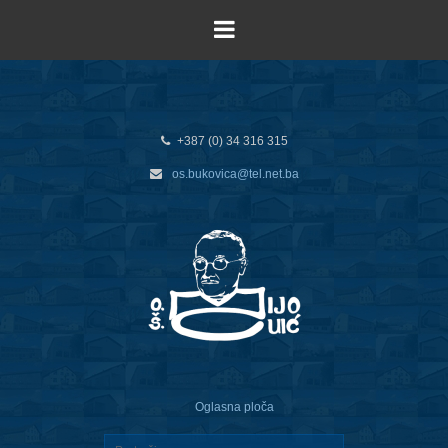
+387 (0) 34 316 315
os.bukovica@tel.net.ba
Oglasna ploča