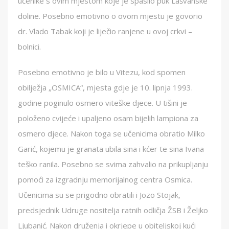
učenike s ovim mjestom koje je spasilo puk Lašvanske
doline. Posebno emotivno o ovom mjestu je govorio
dr. Vlado Tabak koji je liječio ranjene u ovoj crkvi –
bolnici.
Posebno emotivno je bilo u Vitezu, kod spomen
obilježja „OSMICA“, mjesta gdje je 10. lipnja 1993.
godine poginulo osmero viteške djece. U tišini je
položeno cvijeće i upaljeno osam bijelih lampiona za
osmero djece. Nakon toga se učenicima obratio Milko
Garić, kojemu je granata ubila sina i kćer te sina Ivana
teško ranila. Posebno se svima zahvalio na prikupljanju
pomoći za izgradnju memorijalnog centra Osmica.
Učenicima su se prigodno obratili i Jozo Stojak,
predsjednik Udruge nositelja ratnih odličja ŽSB i Željko
Ljubanić. Nakon druženja i okrjepe u obiteljskoj kući