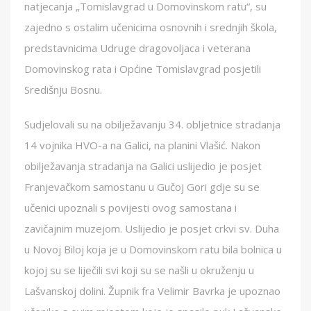
natjecanja „Tomislavgrad u Domovinskom ratu“, su
zajedno s ostalim učenicima osnovnih i srednjih škola,
predstavnicima Udruge dragovoljaca i veterana
Domovinskog rata i Općine Tomislavgrad posjetili
Središnju Bosnu.
Sudjelovali su na obilježavanju 34. obljetnice stradanja
14 vojnika HVO-a na Galici, na planini Vlašić. Nakon
obilježavanja stradanja na Galici uslijedio je posjet
Franjevačkom samostanu u Gučoj Gori gdje su se
učenici upoznali s povijesti ovog samostana i
zavičajnim muzejom. Uslijedio je posjet crkvi sv. Duha
u Novoj Biloj koja je u Domovinskom ratu bila bolnica u
kojoj su se liječili svi koji su se našli u okruženju u
Lašvanskoj dolini. Župnik fra Velimir Bavrka je upoznao