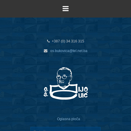
+387 (0) 34 316 315
os.bukovica@tel.net.ba
Oglasna ploča