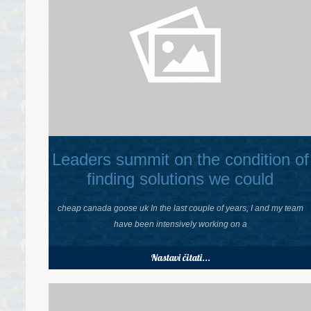
Leaders summit on the condition of
finding solutions we could
cheap canada goose uk In the last couple of years, I and my team
have been intensively working on a
Nastavi čitati...