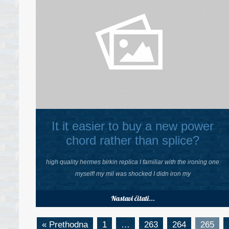
It it easier to buy a new power
chord rather than splice?
high quality hermes birkin replica I familiar with the ironing one
myself! my mil was shocked I didn iron my
Nastavi čitati...
« Prethodna
1
…
263
264
265