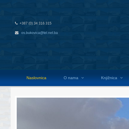
+387 (0) 34 316 315
os.bukovica@tel.net.ba
Naslovnica
O nama
Knjižnica