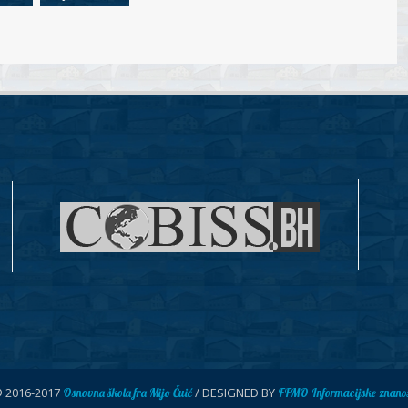
© 2016-2017
/ DESIGNED BY
Osnovna škola fra Mijo Čuić
FFMO Informacijske znanos