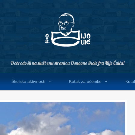
Dobrodošli na službenu stranicu Osnovne škole fra Mije Čuića!
Školske aktivnosti
Kutak za učenike
Kutak