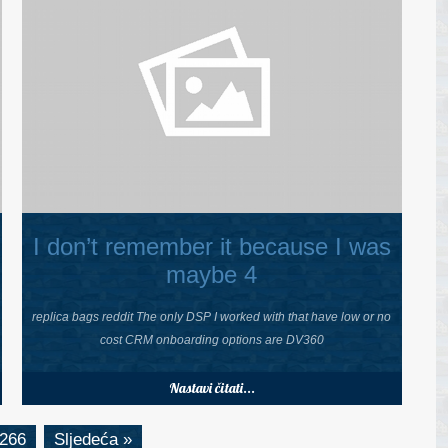
I don’t remember it because I was
maybe 4
replica bags reddit The only DSP I worked with that have low or no
cost CRM onboarding options are DV360
Nastavi čitati...
266
Sljedeća »