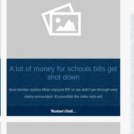
A lot of money for schools bills get
shot down
best hermes replica Mine enjoyed RP, so we didn't get through very
many encounters. It's possible the older kids will
Nastavi čitati...