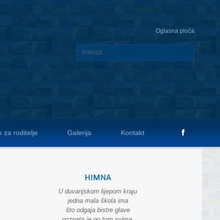
Oglasna ploča
 za roditelje
Galerija
Kontakt
HIMNA
U duvanjskom lijepom kraju
jedna mala škola ima
što odgaja bistre glave
poznata je po tom svima.