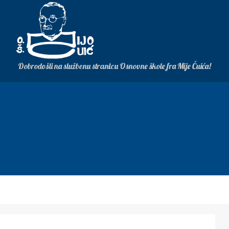
Dobrodošli na službenu stranicu Osnovne škole fra Mije Čuića!
 HUM. AKCIJE