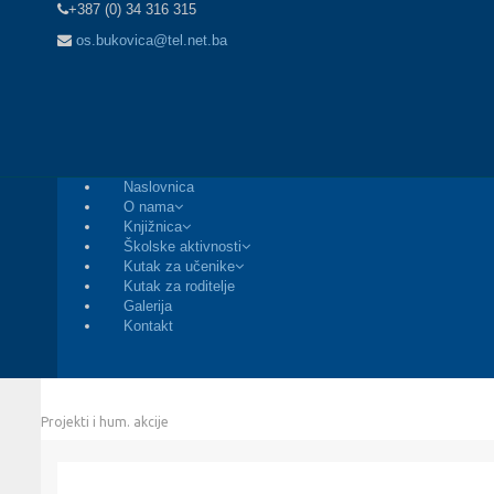
+387 (0) 34 316 315
os.bukovica@tel.net.ba
Naslovnica
O nama
Knjižnica
Školske aktivnosti
Kutak za učenike
Kutak za roditelje
Galerija
Kontakt
Home
Projekti i hum. akcije
PROJEKTI I