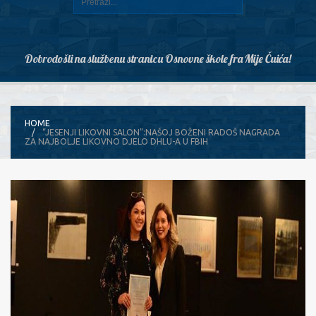
Dobrodošli na službenu stranicu Osnovne škole fra Mije Čuića!
HOME
“JESENJI LIKOVNI SALON”:NAŠOJ BOŽENI RADOŠ NAGRADA
ZA NAJBOLJE LIKOVNO DJELO DHLU-A U FBIH