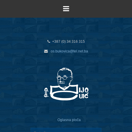
+387 (0) 34 316 315
os.bukovica@tel.net.ba
Oglasna ploča