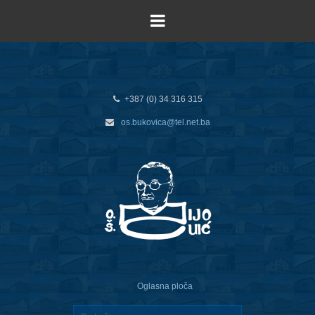
+387 (0) 34 316 315
os.bukovica@tel.net.ba
Oglasna ploča