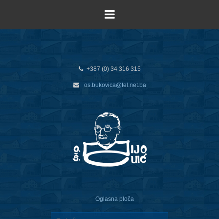
+387 (0) 34 316 315
os.bukovica@tel.net.ba
Oglasna ploča