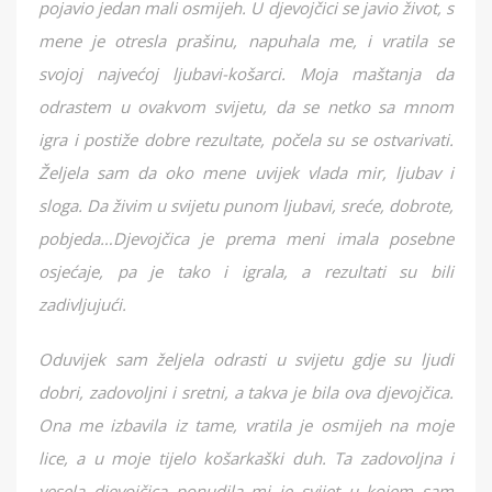
pojavio jedan mali osmijeh. U djevojčici se javio život, s
mene je otresla prašinu, napuhala me, i vratila se
svojoj najvećoj ljubavi-košarci. Moja maštanja da
odrastem u ovakvom svijetu, da se netko sa mnom
igra i postiže dobre rezultate, počela su se ostvarivati.
Željela sam da oko mene uvijek vlada mir, ljubav i
sloga. Da živim u svijetu punom ljubavi, sreće, dobrote,
pobjeda…Djevojčica je prema meni imala posebne
osjećaje, pa je tako i igrala, a rezultati su bili
zadivljujući.
Oduvijek sam željela odrasti u svijetu gdje su ljudi
dobri, zadovoljni i sretni, a takva je bila ova djevojčica.
Ona me izbavila iz tame, vratila je osmijeh na moje
lice, a u moje tijelo košarkaški duh. Ta zadovoljna i
vesela djevojčica ponudila mi je svijet u kojem sam