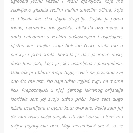
ugledala jednu veselu i vedru djevojčicu koja me
zadivljeno gledala svojim malim smeđim očima, koje
su blistale kao dva sjajna dragulja. Stajala je pored
mene, netremice me gledala, obilazila oko mene, a
onda najednom s velikim poštovanjem i osjećajem,
nježno kao majka svoje bolesno čedo, uzela me u
naručje i promatrala. Shvatila je da i ja imam dušu,
dušu koja pati, koja je jako usamljena i povrijeđena.
Odlučila je ublažiti moju tugu, izvući na površinu sve
ono što me tišti, što daje tužan izgled, tugu na mome
licu. Prepoznajući u njoj vjernog, iskrenog prijatelja
ispričala sam joj svoju tužnu priču, kako sam dugo
ležala usamljena u ovom kutu dvorane. Rekla sam joj
da sam svaku večer sanjala isti san i da se u tom snu
uvijek pojavljivala ona. Moji nezamislivi snovi su se