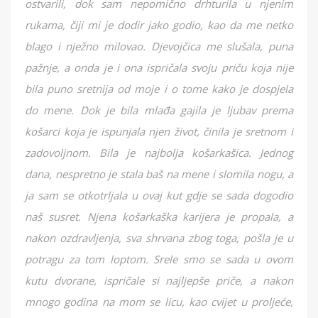
ostvarili, dok sam nepomično drhturila u njenim
rukama, čiji mi je dodir jako godio, kao da me netko
blago i nježno milovao. Djevojčica me slušala, puna
pažnje, a onda je i ona ispričala svoju priču koja nije
bila puno sretnija od moje i o tome kako je dospjela
do mene. Dok je bila mlađa gajila je ljubav prema
košarci koja je ispunjala njen život, činila je sretnom i
zadovoljnom. Bila je najbolja košarkašica. Jednog
dana, nespretno je stala baš na mene i slomila nogu, a
ja sam se otkotrljala u ovaj kut gdje se sada dogodio
naš susret. Njena košarkaška karijera je propala, a
nakon ozdravljenja, sva shrvana zbog toga, pošla je u
potragu za tom loptom. Srele smo se sada u ovom
kutu dvorane, ispričale si najljepše priče, a nakon
mnogo godina na mom se licu, kao cvijet u proljeće,