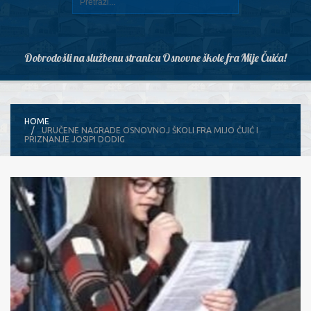
Dobrodošli na službenu stranicu Osnovne škole fra Mije Čuića!
HOME
URUČENE NAGRADE OSNOVNOJ ŠKOLI FRA MIJO ČUIĆ I
PRIZNANJE JOSIPI DODIG