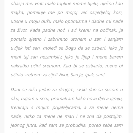
obasja me, vrati malo topline mome tijelu, nježno kao
majka, pomiluje me po mojoj već osijedjeloj kosi,
utisne u moju dušu malo optimizma i dadne mi nade
za život. Kada padne noć, i svi krenu na počinak, ja
pomalo sjetno i zabrinuto utonem u san i sanjam
uvijek isti san, moleći se Bogu da se ostvari. Iako je
meni taj san nezamisliv, jako je lijep i mene barem
nakratko učini sretnom. Kad bi se ostvario, mene bi
učinio sretnom za cijeli život. San je, ipak, san!
Dani se nižu jedan za drugim, svaki dan sa suzom u
oku, tugom u srcu, promatram kako nova djeca igraju,
treniraju s mojim prijateljicama, a za mene nema
nade, nitko za mene ne mari i ne zna da postojim.
Jednog jutra, kad sam se probudila, pored sebe sam