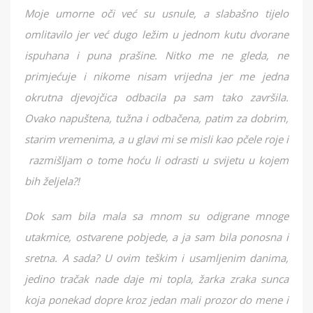
Moje umorne oči već su usnule, a slabašno tijelo
omlitavilo jer već dugo ležim u jednom kutu dvorane
ispuhana i puna prašine. Nitko me ne gleda, ne
primjećuje i nikome nisam vrijedna jer me jedna
okrutna djevojčica odbacila pa sam tako završila.
Ovako napuštena, tužna i odbačena, patim za dobrim,
starim vremenima, a u glavi mi se misli kao pčele roje i
razmišljam o tome hoću li odrasti u svijetu u kojem
bih željela?!
Dok sam bila mala sa mnom su odigrane mnoge
utakmice, ostvarene pobjede, a ja sam bila ponosna i
sretna. A sada? U ovim teškim i usamljenim danima,
jedino tračak nade daje mi topla, žarka zraka sunca
koja ponekad dopre kroz jedan mali prozor do mene i