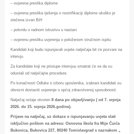
– ovjerena preslika diplome
– ovjerena preslika rješenja o nostrifikaciji diplome ukoliko je
stečena izvan BiH
– potvrdu o radnom iskustvu u nastavi
– ovjerenu presliku uvjerenja o položenom stručnom ispitu
Kandidati koji budu ispunjavali uvjete natječaja bit će pozvani na
intervju.
Za kandidate koji ne pristupe intervjuu smatrat će se da su
odustali od natječajne procedure.
Po konačnosti Odluke o izboru uposlenika, izabrani kandidati su
obvezni dostaviti uvjerenje o općoj zdravstvenoj sposobnosti.
Natječaj ostaje otvoren
8 dana po objavljivanju ( od 7. srpnja
2026. do 15. srpnja 2026.godine).
Prijave na natječaj, uz dokaze o ispunjavanju uvjeta slati
isključivo poštom na adresu: Osnovna škola fra Mije Čuića
Bukovica, Bukovica 227, 80240 Tomislavgrad s naznakom „