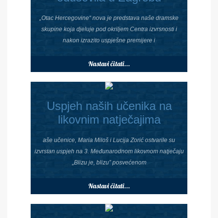
„Otac Hercegovine“ nova je predstava naše dramske
skupine koja djeluje pod okriljem Centra izvrsnosti i
nakon izrazito uspješne premijere i
Nastavi čitati...
Uspjeh naših učenika na
likovnim natječajima
aše učenice, Maria Miloš i Lucija Zorić ostvarile su
izvrstan uspjeh na 3. Međunarodnom likovnom natječaju
„Blizu je, blizu” posvećenom
Nastavi čitati...