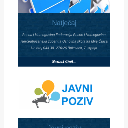
Natječaj
Bosna i Hercegovina Federacija Bosne i Hercegovine
Hercegbosanska županija Osnovna škola fra Mije Čuića
Ur. broj:04/I-38- 276/26 Bukovica, 7. srpnja
Nastavi čitati...
Javni poziv