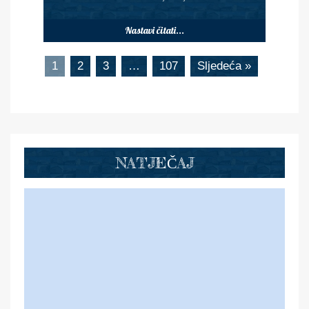
Nastavi čitati...
1
2
3
…
107
Sljedeća »
NATJEČAJ