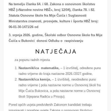
Na temelju članka 64. i 68. Zakona o osnovnom školstvu
HBŽ («Narodne novine HBŽ», broj 12/04), članka 78. i 82.
Statuta Osnovne škole fra Mije Čuića i Suglasnosti
Ministarstva znanosti, prosvjete, kulture i športa HBŽ broj:
06-01-30-1471/26 od
3. srpnja 2026. godine, Školski odbor Osnovne škole fra Mije
Čuića u Bukovici donosi Odluku o raspisivanju
N A T J E Č A J A
za popunu radnih mjesta
Nastavnik/ica matematike,
– 1 izvršitelj, određeno puno
radno vrijeme do kraja nastavne 2026./2027.godine,
Nastavnik/ica kemije,
– 1 izvršitelj, neodređeno puno
radno vrijeme ( pola nastavne norme u Osnovnoj školi fra
Mije Čuića Bukovica, a pola nastavne norme u Osnovnoj
školi Stjepana Radića u Prisoju).
Pored općih uvjeta predviđenih Zakonom kandidati trebaju
ispunjavati i posebne uvjete Zakona o osnovnom školstvu: