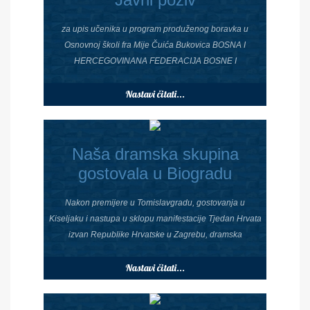
za upis učenika u program produženog boravka u
Osnovnoj školi fra Mije Čuića Bukovica BOSNA I
HERCEGOVINANA FEDERACIJA BOSNE I
Nastavi čitati...
Naša dramska skupina
gostovala u Biogradu
Nakon premijere u Tomislavgradu, gostovanja u
Kiseljaku i nastupa u sklopu manifestacije Tjedan Hrvata
izvan Republike Hrvatske u Zagrebu, dramska
Nastavi čitati...