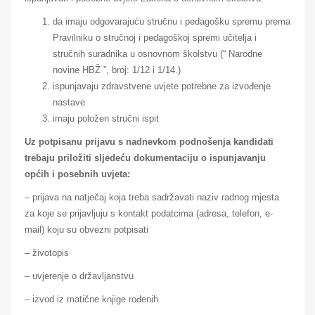
da imaju odgovarajuću stručnu i pedagošku spremu prema
Pravilniku o stručnoj i pedagoškoj spremi učitelja i
stručnih suradnika u osnovnom školstvu (“ Narodne
novine HBŽ ”, broj: 1/12 i 1/14.)
ispunjavaju zdravstvene uvjete potrebne za izvođenje
nastave
imaju položen stručni ispit
Uz potpisanu prijavu s nadnevkom podnošenja kandidati
trebaju priložiti sljedeću dokumentaciju o ispunjavanju
općih i posebnih uvjeta:
– prijava na natječaj koja treba sadržavati naziv radnog mjesta
za koje se prijavljuju s kontakt podatcima (adresa, telefon, e-
mail) koju su obvezni potpisati
– životopis
– uvjerenje o državljanstvu
– izvod iz matične knjige rođenih