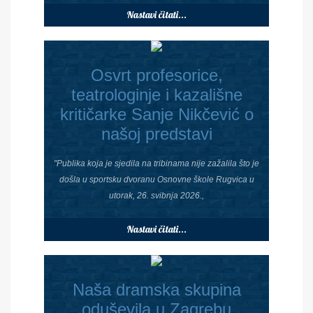
Nastavi čitati...
Osvrt profesorice,
teatrologinje i kazališne
kritičarke Sanje Nikčević o
našoj predstavi
"Publika koja je sjedila na tribinama nije zažalila što je
došla u sportsku dvoranu Osnovne škole Rugvica u
utorak, 26. svibnja 2026.,
Nastavi čitati...
Naša dramska skupina
oduševila u Zagrebu