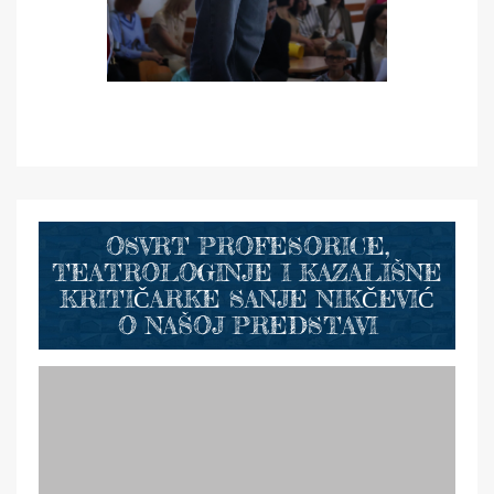
OSVRT PROFESORICE,
TEATROLOGINJE I KAZALIŠNE
KRITIČARKE SANJE NIKČEVIĆ
O NAŠOJ PREDSTAVI