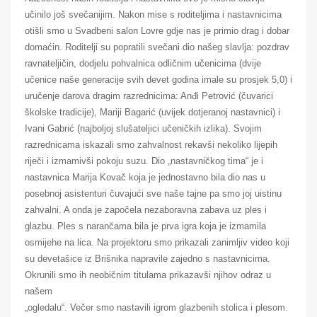
učinilo još svečanijim. Nakon mise s roditeljima i nastavnicima
otišli smo u Svadbeni salon Lovre gdje nas je primio drag i dobar
domaćin. Roditelji su popratili svečani dio našeg slavlja: pozdrav
ravnateljičin, dodjelu pohvalnica odličnim učenicima (dvije
učenice naše generacije svih devet godina imale su prosjek 5,0) i
uručenje darova dragim razrednicima: Anđi Petrović (čuvarici
školske tradicije), Mariji Bagarić (uvijek dotjeranoj nastavnici) i
Ivani Gabrić (najboljoj slušateljici učeničkih izlika). Svojim
razrednicama iskazali smo zahvalnost rekavši nekoliko lijepih
riječi i izmamivši pokoju suzu. Dio „nastavničkog tima“ je i
nastavnica Marija Kovač koja je jednostavno bila dio nas u
posebnoj asistenturi čuvajući sve naše tajne pa smo joj uistinu
zahvalni. A onda je započela nezaboravna zabava uz ples i
glazbu. Ples s narančama bila je prva igra koja je izmamila
osmijehe na lica. Na projektoru smo prikazali zanimljiv video koji
su devetašice iz Brišnika napravile zajedno s nastavnicima.
Okrunili smo ih neobičnim titulama prikazavši njihov odraz u
našem
„ogledalu“. Večer smo nastavili igrom glazbenih stolica i plesom.