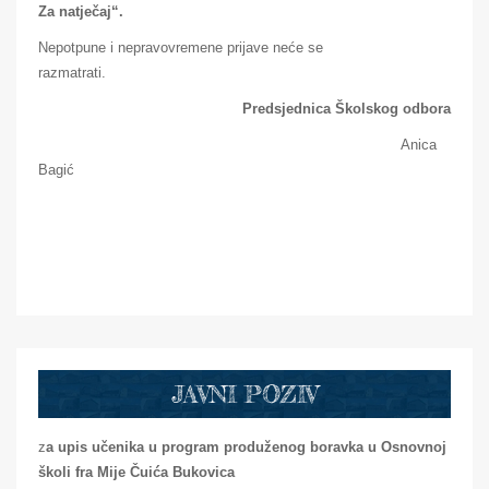
Za natječaj“.
Nepotpune i nepravovremene prijave neće se
razmatrati.
Predsjednica Školskog odbora
Anica
Bagić
JAVNI POZIV
z
a upis učenika u program produženog boravka u Osnovnoj
školi
fra Mije Čuića Bukovica