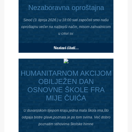
Nezaboravna oproštajna
Sinoć (3. lipnja 2026.) u 18:00 sati započeli smo našu
oproštajnu večer na najljepši način, misom zahvalnicom
u crkvi sv.
Nastavi čitati...
HUMANITARNOM AKCIJOM
OBILJEŽEN DAN
OSNOVNE ŠKOLE FRA
MIJE ČUIĆA
U duvanjskom lijepom kraju,jedna mala škola ima,što
odgaja bistre glave,poznata je po tom svima. Već dobro
poznatim stihovima školske himne