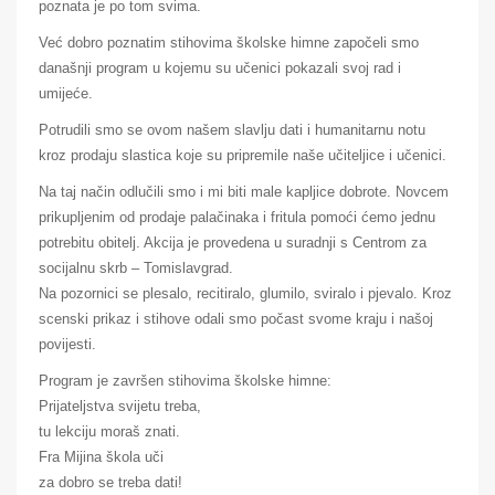
poznata je po tom svima.
Već dobro poznatim stihovima školske himne započeli smo
današnji program u kojemu su učenici pokazali svoj rad i
umijeće.
Potrudili smo se ovom našem slavlju dati i humanitarnu notu
kroz prodaju slastica koje su pripremile naše učiteljice i učenici.
Na taj način odlučili smo i mi biti male kapljice dobrote. Novcem
prikupljenim od prodaje palačinaka i fritula pomoći ćemo jednu
potrebitu obitelj. Akcija je provedena u suradnji s Centrom za
socijalnu skrb – Tomislavgrad.
Na pozornici se plesalo, recitiralo, glumilo, sviralo i pjevalo. Kroz
scenski prikaz i stihove odali smo počast svome kraju i našoj
povijesti.
Program je završen stihovima školske himne:
Prijateljstva svijetu treba,
tu lekciju moraš znati.
Fra Mijina škola uči
za dobro se treba dati!