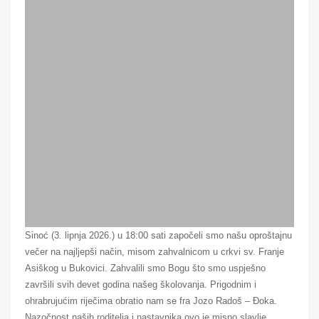
Sinoć (3. lipnja 2026.) u 18:00 sati započeli smo našu oproštajnu
večer na najljepši način, misom zahvalnicom u crkvi sv. Franje
Asiškog u Bukovici. Zahvalili smo Bogu što smo uspješno
završili svih devet godina našeg školovanja. Prigodnim i
ohrabrujućim riječima obratio nam se fra Jozo Radoš – Đoka.
Nazočnost naših roditelja i nastavnika ovo je misno slavlje