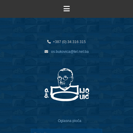
+387 (0) 34 316 315
os.bukovica@tel.net.ba
Oglasna ploča