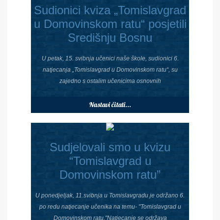
Sudionici kviza „Tomislavgrad
u Domovinskom ratu“ posjetili
Središnju Bosnu
U petak, 15. svibnja učenici naše škole, sudionici 6.
natjecanja „Tomislavgrad u Domovinskom ratu“, su
zajedno s ostalim učenicima osnovnih
Nastavi čitati...
Sudjelovali smo u kvizu
“Tomislavgrad u
Domovinskom ratu”
U ponedjeljak, 11.svibnja u Tomislavgradu je održano 6.
po redu natjecanje učenika na temu- "Tomislavgrad u
Domovinskom ratu."Natjecanje se održava