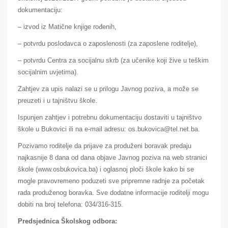
dokumentaciju:
– izvod iz Matične knjige rođenih,
– potvrdu poslodavca o zaposlenosti (za zaposlene roditelje),
– potvrdu Centra za socijalnu skrb (za učenike koji žive u teškim
socijalnim uvjetima).
Zahtjev za upis nalazi se u prilogu Javnog poziva, a može se
preuzeti i u tajništvu škole.
Ispunjen zahtjev i potrebnu dokumentaciju dostaviti u tajništvo
škole u Bukovici ili na e-mail adresu: os.bukovica@tel.net.ba.
Pozivamo roditelje da prijave za produženi boravak predaju
najkasnije 8 dana od dana objave Javnog poziva na web stranici
škole (www.osbukovica.ba) i oglasnoj ploči škole kako bi se
mogle pravovremeno poduzeti sve pripremne radnje za početak
rada produženog boravka. Sve dodatne informacije roditelji mogu
dobiti na broj telefona: 034/316-315.
Predsjednica Školskog odbora: