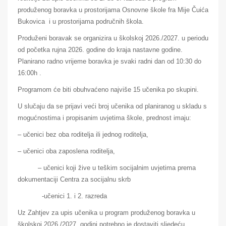
produženog boravka u prostorijama Osnovne škole fra Mije Čuića
Bukovica i u prostorijama područnih škola.
Produženi boravak se organizira u školskoj 2026./2027. u periodu
od početka rujna 2026. godine do kraja nastavne godine.
Planirano radno vrijeme boravka je svaki radni dan od 10:30 do
16:00h .
Programom će biti obuhvaćeno najviše 15 učenika po skupini.
U slučaju da se prijavi veći broj učenika od planiranog u skladu s
mogućnostima i propisanim uvjetima škole, prednost imaju:
– učenici bez oba roditelja ili jednog roditelja,
– učenici oba zaposlena roditelja,
– učenici koji žive u teškim socijalnim uvjetima prema
dokumentaciji Centra za socijalnu skrb
-učenici 1. i 2. razreda
Uz Zahtjev za upis učenika u program produženog boravka u
školskoj 2026./2027. godini potrebno je dostaviti sljedeću