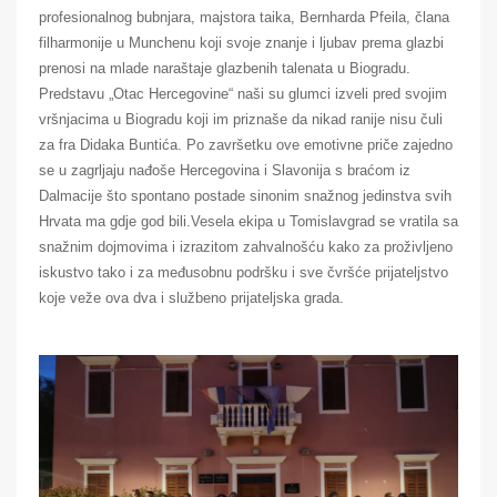
profesionalnog bubnjara, majstora taika, Bernharda Pfeila, člana
filharmonije u Munchenu koji svoje znanje i ljubav prema glazbi
prenosi na mlade naraštaje glazbenih talenata u Biogradu.
Predstavu „Otac Hercegovine“ naši su glumci izveli pred svojim
vršnjacima u Biogradu koji im priznaše da nikad ranije nisu čuli
za fra Didaka Buntića. Po završetku ove emotivne priče zajedno
se u zagrljaju nađoše Hercegovina i Slavonija s braćom iz
Dalmacije što spontano postade sinonim snažnog jedinstva svih
Hrvata ma gdje god bili.Vesela ekipa u Tomislavgrad se vratila sa
snažnim dojmovima i izrazitom zahvalnošću kako za proživljeno
iskustvo tako i za međusobnu podršku i sve čvršće prijateljstvo
koje veže ova dva i službeno prijateljska grada.