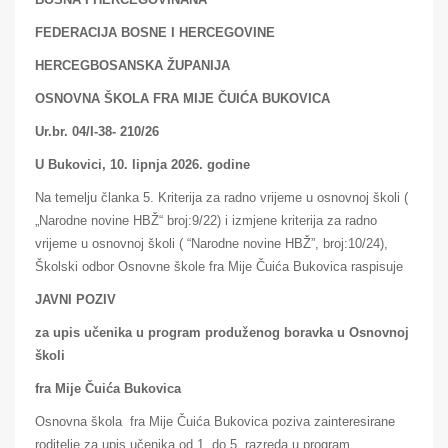
FEDERACIJA BOSNE I HERCEGOVINE
HERCEGBOSANSKA ŽUPANIJA
OSNOVNA ŠKOLA FRA MIJE ČUIĆA BUKOVICA
Ur.br. 04/I-38- 210/26
U Bukovici, 10. lipnja 2026. godine
Na temelju članka 5. Kriterija za radno vrijeme u osnovnoj školi (
„Narodne novine HBŽ“ broj:9/22) i izmjene kriterija za radno
vrijeme u osnovnoj školi ( “Narodne novine HBŽ”, broj:10/24),
Školski odbor Osnovne škole fra Mije Čuića Bukovica raspisuje
JAVNI POZIV
za upis učenika u program produženog boravka u Osnovnoj
školi
fra Mije Čuića Bukovica
Osnovna škola fra Mije Čuića Bukovica poziva zainteresirane
roditelje za upis učenika od 1. do 5. razreda u program