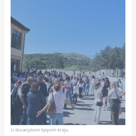
U duvanjskom lijepom kraju,