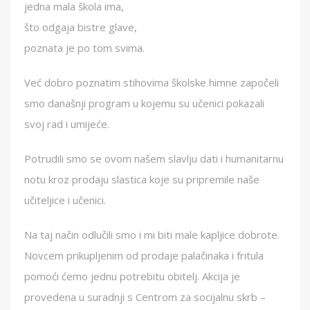
jedna mala škola ima,
što odgaja bistre glave,
poznata je po tom svima.
Već dobro poznatim stihovima školske himne započeli
smo današnji program u kojemu su učenici pokazali
svoj rad i umijeće.
Potrudili smo se ovom našem slavlju dati i humanitarnu
notu kroz prodaju slastica koje su pripremile naše
učiteljice i učenici.
Na taj način odlučili smo i mi biti male kapljice dobrote.
Novcem prikupljenim od prodaje palačinaka i fritula
pomoći ćemo jednu potrebitu obitelj. Akcija je
provedena u suradnji s Centrom za socijalnu skrb –