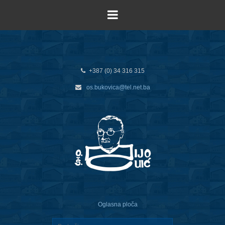
+387 (0) 34 316 315
os.bukovica@tel.net.ba
Oglasna ploča