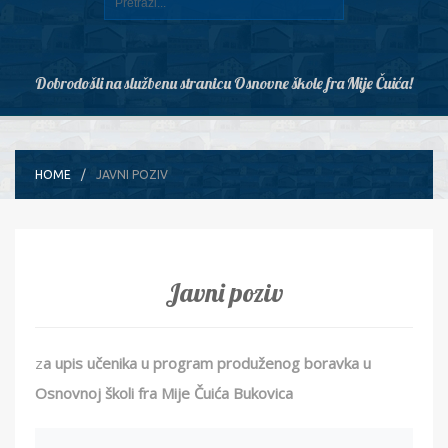
Dobrodošli na službenu stranicu Osnovne škole fra Mije Čuića!
HOME
JAVNI POZIV
Javni poziv
z
a upis učenika u program produženog boravka u
Osnovnoj školi
fra Mije Čuića Bukovica