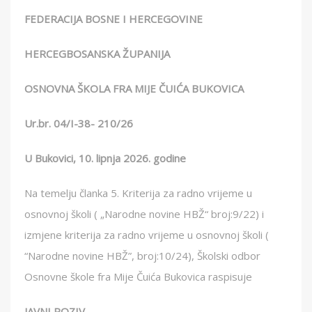
FEDERACIJA BOSNE I HERCEGOVINE
HERCEGBOSANSKA ŽUPANIJA
OSNOVNA ŠKOLA FRA MIJE ČUIĆA BUKOVICA
Ur.br. 04/I-38- 210/26
U Bukovici, 10. lipnja 2026. godine
Na temelju članka 5. Kriterija za radno vrijeme u
osnovnoj školi ( „Narodne novine HBŽ“ broj:9/22) i
izmjene kriterija za radno vrijeme u osnovnoj školi (
“Narodne novine HBŽ”, broj:10/24), Školski odbor
Osnovne škole fra Mije Čuića Bukovica raspisuje
JAVNI POZIV