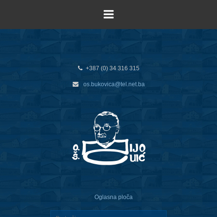
+387 (0) 34 316 315
os.bukovica@tel.net.ba
Oglasna ploča