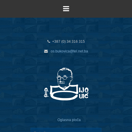
+387 (0) 34 316 315
os.bukovica@tel.net.ba
Oglasna ploča