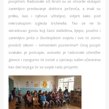
posjetom. Radoznale oči širom su se otvorile slušajući
zanimljivo predavanje doktora Jurčevića, a imali su
priliku, kao i njihove učiteljice, vidjeti kako pod
mikroskopom izgleda trichinella. Tko se ne bi
obradovao gostu koji časti slatkišima, lijepo, poučno i
zanimljivo priča o životinjskom svijetu i sve to zorno
predoči slikom – tematskim posterima?! Ovaj posjet
svakako je poticajan, uveselio je radoznale učeničke
glavice i zasigurno će ostati u sjećanju našim učenicima
kao dan kojega će se uvijek rado prisjetiti.