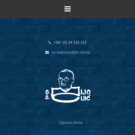
+387 (0) 34 316 315
os.bukovica@tel.net.ba
Oglasna ploča