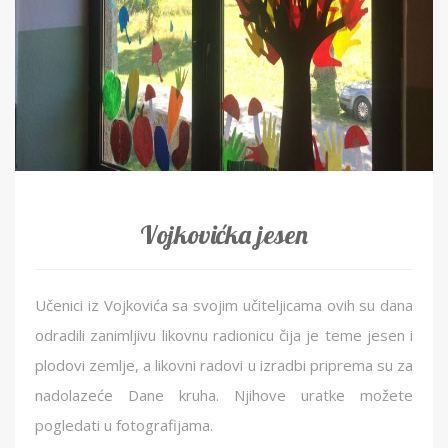
Vojkovićka jesen
Učenici iz Vojkovića sa svojim učiteljicama ovih su dana
odradili zanimljivu likovnu radionicu čija je teme jesen i
plodovi zemlje, a likovni radovi u izradbi priprema su za
nadolazeće Dane kruha. Njihove uratke možete
pogledati u fotografijama.