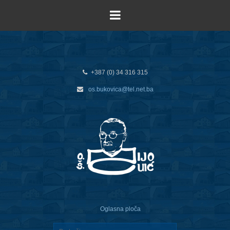
+387 (0) 34 316 315
os.bukovica@tel.net.ba
Oglasna ploča