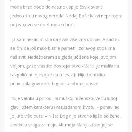
moda brzo dođe do nas,ne uspije čovik svarit
jedno,eto ti novog nereda. Nedaj Bože kakvi neprirodni
pojava,ovo se opet more durat.
-Ja sam nekad mislila da svak više zna od nas. A sad mi
se čini da još malo bistre pameti i zdravog stida ima
naš svit. Nadešperam se gledajuć žene koje, svojom
voljom, gaze vlastito dostojanstvo.-Mara je mislila na
razgolićene djevojke na televiziji. Nije to nikako
prihvaćala govoreći:-Izgubi se obraz, posve.
-Nije valinka u prirodi, ni muškoj ni ženskoj,već u ludoj
glavi,lošem karakteru i razuzdanom životu. – ponavljao
je Jure više puta. – Ništa Bog nije stvorio lipše od žene,
a neke u vraga zaimaju. Ali, moja Marija,-tako joj se