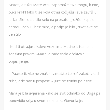
Mate!“, a tužni Mate vrti i zapomaže: “Ne mogu, kume,
puka krik!“l tako ti se kola otmu kočijašu i sve završi u
jarku. Sletilo se cilo selo na prosuto grožđe, zapalo
narodu. Zoblju bez mire, a potlje je bilo „trke“,sve se
uelaćilo.
-Kud ti otra,Jure,kakve veze ima Matino krikanje sa
ženskim pravim?-Mara je radoznalo očekivala
objašnjenje.
– Pa,eto ti. Ako ne znaš zavintat,to će reć zakočit, kad
triba, ode sve u propast. – Jure se trudio pojasniti.
Mara je bila uvjerenja kako se svit odmako od Boga pa
obnevidio srlja u svom neznanju. Govorila je: