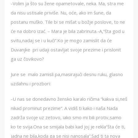
-Volim ja što su žene opametovale, neka. Ma, stra me
da nisu ustisale priviše. Nu, oće, ako im šune, da
postanu muško. Tile bi se mišat u božje poslove, to ne
će na dobro izać. – Mara je bila zabrinuta.-A,“šta god u
svitu,nadaj se i u kući“.Ko je mogo zamislit da će
Duvanjke pri udaji ostavljat svoje prezime i prislonit
ga uz čovikovo?
Jure se malo zamisli pa,masirajući desnu ruku, glasno
uzdahnu i prozbori:
-U nas se donedavno žensko karalo ričima “kakva si,neš
nikad prominut prezime“. A vidiš ti kako i naša Nada
zadrža svoje uz zetovo, iako smo mi bili protiv,samo
ko te svija.Ona se smijala babi kad joj je rekla“šta će ti,
jadna ne bila,koda ga se nisi nanosala“.Sad ti ta nova