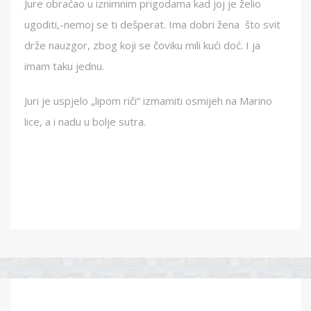
Jure obraćao u iznimnim prigodama kad joj je želio
ugoditi,-nemoj se ti dešperat. Ima dobri žena što svit
drže nauzgor, zbog koji se čoviku mili kući doć. I ja
imam taku jednu.
Juri je uspjelo „lipom riči“ izmamiti osmijeh na Marino
lice, a i nadu u bolje sutra.