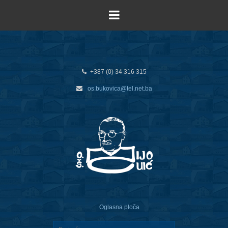
+387 (0) 34 316 315
os.bukovica@tel.net.ba
Oglasna ploča