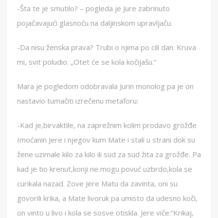
-Šta te je smutilo? – pogleda je Jure zabrinuto
pojačavajući glasnoću na daljinskom upravljaču.
-Da nisu ženska prava? Trubi o njima po cili dan. Kruva
mi, svit poludio. „Otet će se kola kočijašu.“
Mara je pogledom odobravala Jurin monolog pa je on
nastavio tumačiti izrečenu metaforu:
-Kad je,birvaktile, na zaprežnim kolim prodavo grožđe
Imoćanin Jere i njegov kum Mate i stali u strani dok su
žene uzimale kilo za kilo ili sud za sud žita za grožđe. Pa
kad je tio krenut,konji ne mogu povuć uzbrdo,kola se
curikala nazad. Zove Jere Matu da zavinta, oni su
govorili krika, a Mate livoruk pa umisto da udesno koči,
on vinto u livo i kola se sosve otiskla. Jere viče:“Krikaj,