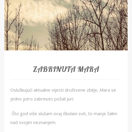
ZABRINUTA MARA
Osluškujući aktualne vijesti društvene zbilje, Mara se
jedno jutro zabrinuto požali Juri:
-Što god više slušam ovaj iškolani svit, to manje žalim
nad svojim neznanjem.