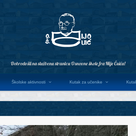
Dobrodošli na službenu stranicu Osnovne škole fra Mije Čuića!
Školske aktivnosti
Kutak za učenike
Kutak