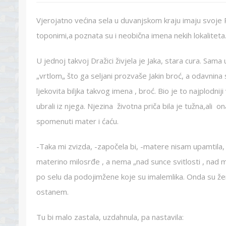
Vjerojatno većina sela u duvanjskom kraju imaju svoje
toponimi,a poznata su i neobična imena nekih lokaliteta
U jednoj takvoj Dražici živjela je Jaka, stara cura. Sama
„vrtlom„ što ga seljani prozvaše Jakin broć, a odavnina
ljekovita biljka takvog imena , broć. Bio je to najplodniji
ubrali iz njega. Njezina životna priča bila je tužna,ali ona
spomenuti mater i ćaću.
-Taka mi zvizda, -započela bi, -matere nisam upamtila,
materino milosrđe , a nema „nad sunce svitlosti , nad m
po selu da podojimžene koje su imalemlika. Onda su žen
ostanem.
Tu bi malo zastala, uzdahnula, pa nastavila: