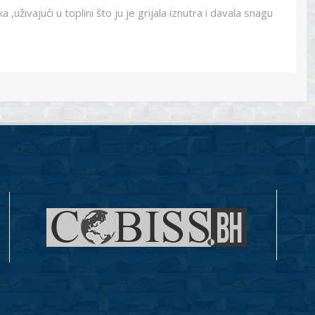
uživajući u toplini što ju je grijala iznutra i davala snagu