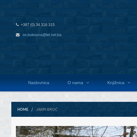
+387 (0) 34 316 315
os.bukovica@tel.net.ba
Naslovnica
O nama
Knjižnica
HOME
JAKIN BROĆ