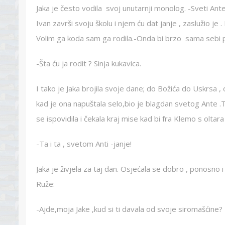
Jaka je često vodila svoj unutarnji monolog. -Sveti Ant
Ivan završi svoju školu i njem ću dat janje , zaslužio j
Volim ga koda sam ga rodila.-Onda bi brzo sama sebi p
-Šta ću ja rodit ? Sinja kukavica.
I tako je Jaka brojila svoje dane; do Božića do Uskrsa 
kad je ona napuštala selo,bio je blagdan svetog Ante .T
se ispovidila i čekala kraj mise kad bi fra Klemo s oltara
-Ta i ta , svetom Anti -janje!
Jaka je živjela za taj dan. Osjećala se dobro , ponosno 
Ruže:
-Ajde,moja Jake ,kud si ti davala od svoje siromašćine? 