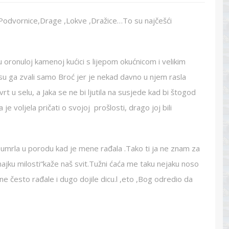
 Podvornice,Drage ,Lokve ,Dražice…To su najčešći
.
 u oronuloj kamenoj kućici s lijepom okućnicom i velikim
 su ga zvali samo Broć jer je nekad davno u njem rasla
 vrt u selu, a Jaka se ne bi ljutila na susjede kad bi štogod
 je voljela pričati o svojoj prošlosti, drago joj bili
 umrla u porodu kad je mene rađala .Tako ti ja ne znam za
ajku milosti“kaže naš svit.Tužni ćaća me taku nejaku noso
e često rađale i dugo dojile dicu.l ,eto ,Bog odredio da