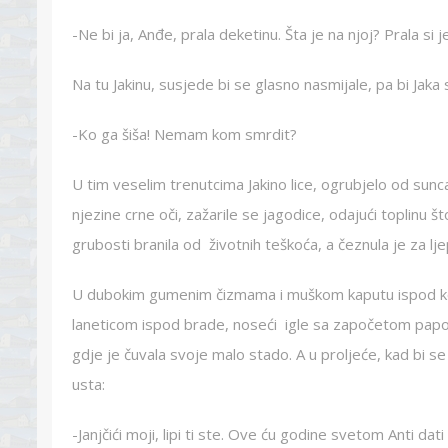
-Ne bi ja, Anđe, prala deketinu. Šta je na njoj? Prala si j
Na tu Jakinu, susjede bi se glasno nasmijale, pa bi Jaka 
-Ko ga šiša! Nemam kom smrdit?
U tim veselim trenutcima Jakino lice, ogrubjelo od sunca i 
njezine crne oči, zažarile se jagodice, odajući toplinu 
grubosti branila od životnih teškoća, a čeznula je za lj
U dubokim gumenim čizmama i muškom kaputu ispod koj
laneticom ispod brade, noseći igle sa započetom papo
gdje je čuvala svoje malo stado. A u proljeće, kad bi se 
usta:
-Janjčići moji, lipi ti ste. Ove ću godine svetom Anti da