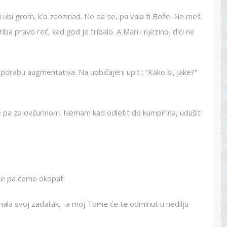
ubi grom, k’o zaozinad. Ne da se, pa vala ti Bože. Ne meš
triba pravo reć, kad god je tribalo. A Mari i njezinoj dici ne
porabu augmentativa. Na uobičajeni upit : “Kako si, Jake?“
e pa za ovčurinom. Nemam kad odletit do kumpirina, udušit
žene pa ćemo okopat.
znala svoj zadatak, -a moj Tome će te odminut u nedilju