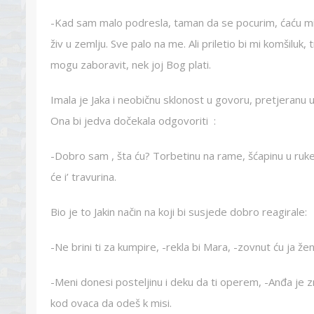
-Kad sam malo podresla, taman da se pocurim, ćaću mi 
živ u zemlju. Sve palo na me. Ali priletio bi mi komšiluk, 
mogu zaboravit, nek joj Bog plati.
Imala je Jaka i neobičnu sklonost u govoru, pretjeranu u
Ona bi jedva dočekala odgovoriti :
-Dobro sam , šta ću? Torbetinu na rame, šćapinu u ruk
će i’ travurina.
Bio je to Jakin način na koji bi susjede dobro reagirale:
-Ne brini ti za kumpire, -rekla bi Mara, -zovnut ću ja 
-Meni donesi posteljinu i deku da ti operem, -Anđa je 
kod ovaca da odeš k misi.