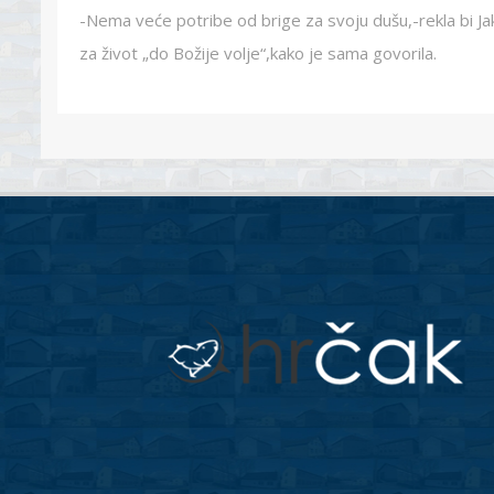
-Nema veće potribe od brige za svoju dušu,-rekla bi Jaka ,
za život „do Božije volje“,kako je sama govorila.