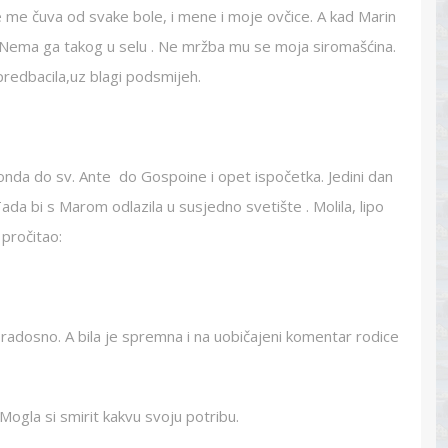
e me čuva od svake bole, i mene i moje ovčice. A kad Marin
e . Nema ga takog u selu . Ne mržba mu se moja siromašćina.
redbacila,uz blagi podsmijeh.
, onda do sv. Ante do Gospoine i opet ispočetka. Jedini dan
ada bi s Marom odlazila u susjedno svetište . Molila, lipo
 pročitao:
i radosno. A bila je spremna i na uobičajeni komentar rodice
Mogla si smirit kakvu svoju potribu.