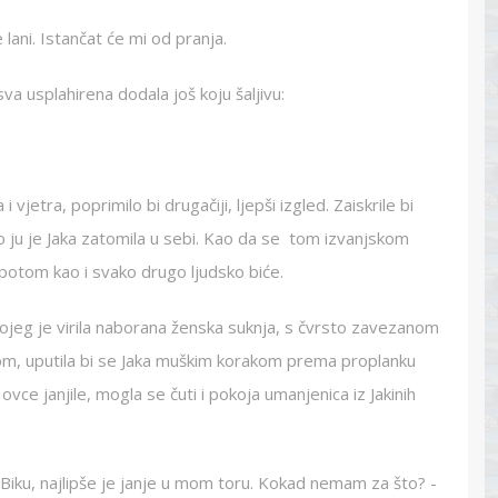
e lani. Istančat će mi od pranja.
sva usplahirena dodala još koju šaljivu:
vjetra, poprimilo bi drugačiji, ljepši izgled. Zaiskrile bi
što ju je Jaka zatomila u sebi. Kao da se tom izvanjskom
epotom kao i svako drugo ljudsko biće.
eg je virila naborana ženska suknja, s čvrsto zavezanom
m, uputila bi se Jaka muškim korakom prema proplanku
ovce janjile, mogla se čuti i pokoja umanjenica iz Jakinih
ti Biku, najlipše je janje u mom toru. Kokad nemam za što? -