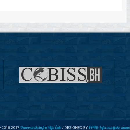
© 2016-2017
/ DESIGNED BY
Osnovna škola fra Mijo Čuić
FFMO Informacijske znanos