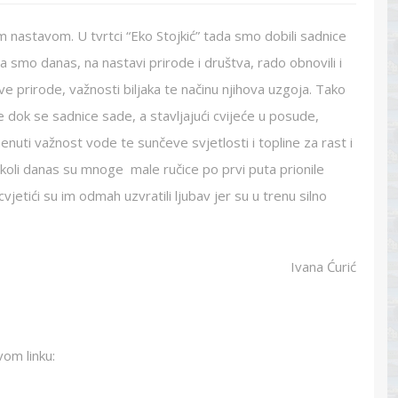
 nastavom. U tvrtci “Eko Stojkić” tada smo dobili sadnice
ga smo danas, na nastavi prirode i društva, rado obnovili i
ve prirode, važnosti biljaka te načinu njihova uzgoja. Tako
 dok se sadnice sade, a stavljajući cvijeće u posude,
uti važnost vode te sunčeve svjetlosti i topline za rast i
školi danas su mnoge male ručice po prvi puta prionile
etići su im odmah uzvratili ljubav jer su u trenu silno
Ivana Ćurić
vom linku: