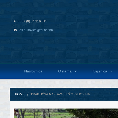
+387 (0) 34 316 315
os.bukovica@tel.net.ba
Naslovnica
O nama
Knjižnica
HOME
PRAKTIČNA NASTAVA U PŠ MESIHOVINA