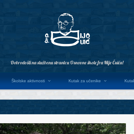
Dobrodošli na službenu stranicu Osnovne škole fra Mije Čuića!
Školske aktivnosti
Kutak za učenike
Kutak