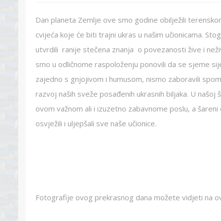
Dan planeta Zemlje ove smo godine obilježili terenskom
cvijeća koje će biti trajni ukras u našim učionicama. Sto
utvrdili ranije stečena znanja o povezanosti žive i neži
smo u odličnome raspoloženju ponovili da se sjeme sije
zajedno s gnjojivom i humusom, nismo zaboravili spomen
razvoj naših sveže posađenih ukrasnih biljaka. U našoj 
ovom važnom ali i izuzetno zabavnome poslu, a šareni cvj
osvježili i uljepšali sve naše učionice.
Fotografije ovog prekrasnog dana možete vidjeti na o