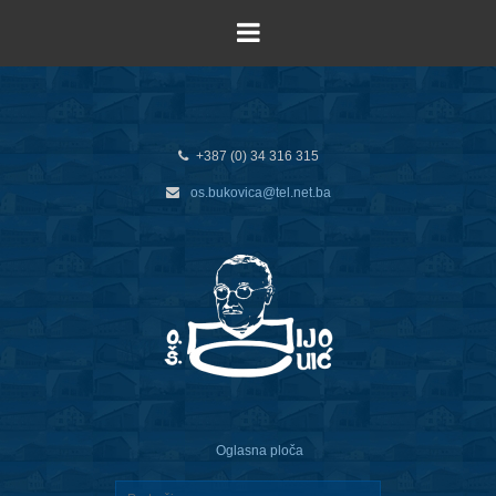
+387 (0) 34 316 315
os.bukovica@tel.net.ba
Oglasna ploča