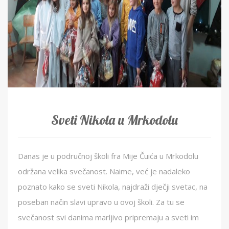
Sveti Nikola u Mrkodolu
Danas je u područnoj školi fra Mije Čuića u Mrkodolu
održana velika svečanost. Naime, već je nadaleko
poznato kako se sveti Nikola, najdraži dječji svetac, na
poseban način slavi upravo u ovoj školi. Za tu se
svečanost svi danima marljivo pripremaju a sveti im