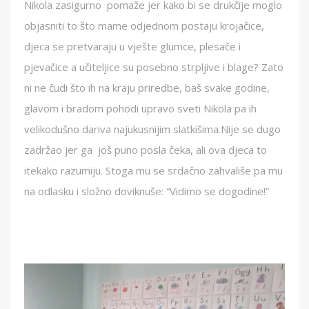
Nikola zasigurno pomaže jer kako bi se drukčije moglo
objasniti to što mame odjednom postaju krojačice,
djeca se pretvaraju u vješte glumce, plesače i
pjevačice a učiteljice su posebno strpljive i blage? Zato
ni ne čudi što ih na kraju priredbe, baš svake godine,
glavom i bradom pohodi upravo sveti Nikola pa ih
velikodušno dariva najukusnijim slatkišima.Nije se dugo
zadržao jer ga još puno posla čeka, ali ova djeca to
itekako razumiju. Stoga mu se srdačno zahvališe pa mu
na odlasku i složno doviknuše: “Vidimo se dogodine!”