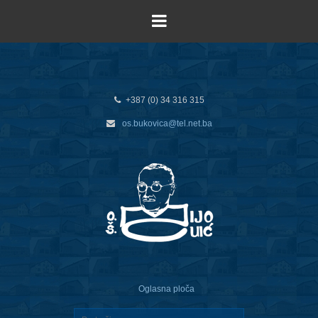
+387 (0) 34 316 315
os.bukovica@tel.net.ba
Oglasna ploča