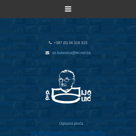
+387 (0) 34 316 315
os.bukovica@tel.net.ba
Oglasna ploča