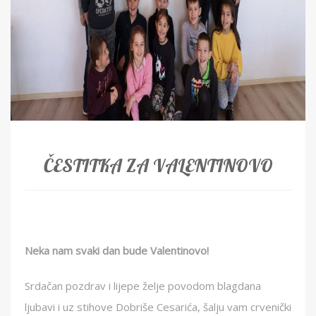
ČESTITKA ZA VALENTINOVO
Neka nam svaki dan bude Valentinovo!
Srdačan pozdrav i lijepe želje povodom blagdana
ljubavi i uz stihove Dobriše Cesarića, šalju vam crvenički