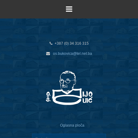
+387 (0) 34 316 315
os.bukovica@tel.net.ba
Oglasna ploča