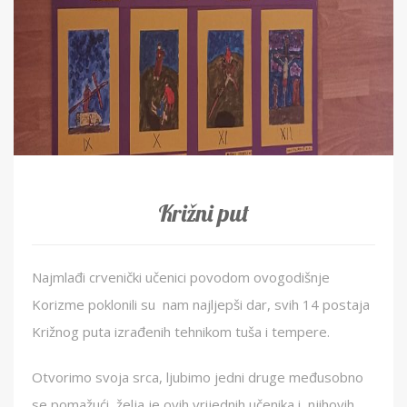
Križni put
Najmlađi crvenički učenici povodom ovogodišnje
Korizme poklonili su nam najljepši dar, svih 14 postaja
Križnog puta izrađenih tehnikom tuša i tempere.
Otvorimo svoja srca, ljubimo jedni druge međusobno
se pomažući, želja je ovih vrijednih učenika i njihovih