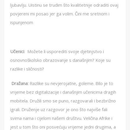
ljubavlju. Uistinu se trudim što kvalitetnije odraditi ovaj
povjereni mi posao jer ga volim. Čini me sretnom i
ispunjenom
Učenici
: Možete li usporediti svoje djetinjstvo i
osnovnoškolsko obrazovanje s današnjim? Koje su
razlike i sličnosti?
Dražana:
Razlike su nevjerojatne, goleme. Bilo je to
vrijeme bez digitalizacije i današnjim učenicima dragih
mobitela. Družili smo se puno, razgovarali i bezbrižno
igrali. Druženje uz razgovor je ono što najviše fali
svima nama i cijelom našem društvu. Veličina Afrike i
jest u tom što oni posvećuju vrijeme jedni drugima, a