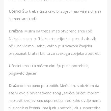
Učenici:
Što treba činiti kako bi svijet imao više sluha za
humanitarni rad?
Dražana:
Mislim da treba imati otvoreno srce i oči.
Nekada znam reći kako mi nerijetko i pored zdravih
očiju ne vidimo. Dakle, važno je u svakom čovjeku
prepoznati brata i biti tu za svakoga čovjeka u potrebi.
Učenici:
Ima li i u našem okružju puno potrebitih,
poglavito djece?
Dražana:
Ima puno potrebitih. Međutim, s obzirom da
ste vi ovdje prvenstveno zbog „afričke priče“, moram
napraviti svojevrsnu usporedbu i reći kako ovdje nema
ni gladnih ni žednih. Ima ljudi u potrebi, ali u usporedba