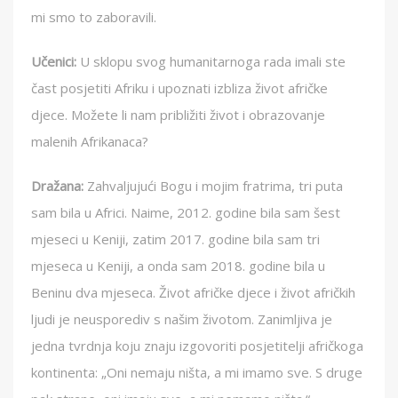
mi smo to zaboravili.
Učenici:
U sklopu svog humanitarnoga rada imali ste
čast posjetiti Afriku i upoznati izbliza život afričke
djece. Možete li nam približiti život i obrazovanje
malenih Afrikanaca?
Dražana:
Zahvaljujući Bogu i mojim fratrima, tri puta
sam bila u Africi. Naime, 2012. godine bila sam šest
mjeseci u Keniji, zatim 2017. godine bila sam tri
mjeseca u Keniji, a onda sam 2018. godine bila u
Beninu dva mjeseca. Život afričke djece i život afričkih
ljudi je neusporediv s našim životom. Zanimljiva je
jedna tvrdnja koju znaju izgovoriti posjetitelji afričkoga
kontinenta: „Oni nemaju ništa, a mi imamo sve. S druge