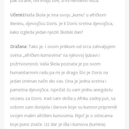
pak strane, oni imaju sve, a mi nemamo ništa.“
Učenici:
Naša škola je ima svoju „kumu“ u afričkom
Beninu, djevojčicu Doris. Je li Doris sretna djevojčica,
kako izgleda jedan njezin školski dan?
Dražana:
Tako je. I ovom prilikom od srca zahvaljujem
svima „afričkim kumovima“ na njihovoj ljubavi i
požrtvovnosti. Vaša škola poznata je po svom
humanitarnom radu pa mi je drago što je Doris na
jedan izniman način dio vas. Ona je jedna sretna i
pametna djevojčica. Ispričat ću vam jednu anegdotu
vezanu za Doris. Kad sam došla u Afriku zadnji put, sa
sobom sam donijela i darove koje su kumovi pripremili
svojim malim afričkim kumovima. Riječ je o sitnicama
koje puno znače. Uz dar je išla i kumova (kumina)