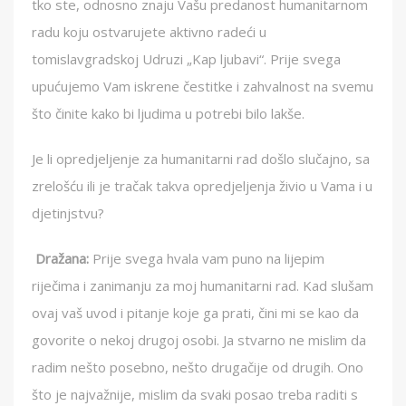
tko ste, odnosno znaju Vašu predanost humanitarnom
radu koju ostvarujete aktivno radeći u
tomislavgradskoj Udruzi „Kap ljubavi“. Prije svega
upućujemo Vam iskrene čestitke i zahvalnost na svemu
što činite kako bi ljudima u potrebi bilo lakše.
Je li opredjeljenje za humanitarni rad došlo slučajno, sa
zrelošću ili je tračak takva opredjeljenja živio u Vama i u
djetinjstvu?
Dražana:
Prije svega hvala vam puno na lijepim
riječima i zanimanju za moj humanitarni rad. Kad slušam
ovaj vaš uvod i pitanje koje ga prati, čini mi se kao da
govorite o nekoj drugoj osobi. Ja stvarno ne mislim da
radim nešto posebno, nešto drugačije od drugih. Ono
što je najvažnije, mislim da svaki posao treba raditi s