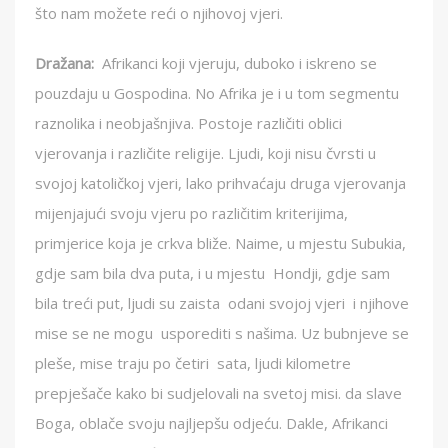
što nam možete reći o njihovoj vjeri.
Dražana:
Afrikanci koji vjeruju, duboko i iskreno se
pouzdaju u Gospodina. No Afrika je i u tom segmentu
raznolika i neobjašnjiva. Postoje različiti oblici
vjerovanja i različite religije. Ljudi, koji nisu čvrsti u
svojoj katoličkoj vjeri, lako prihvaćaju druga vjerovanja
mijenjajući svoju vjeru po različitim kriterijima,
primjerice koja je crkva bliže. Naime, u mjestu Subukia,
gdje sam bila dva puta, i u mjestu Hondji, gdje sam
bila treći put, ljudi su zaista odani svojoj vjeri i njihove
mise se ne mogu usporediti s našima. Uz bubnjeve se
pleše, mise traju po četiri sata, ljudi kilometre
prepješače kako bi sudjelovali na svetoj misi. da slave
Boga, oblače svoju najljepšu odjeću. Dakle, Afrikanci