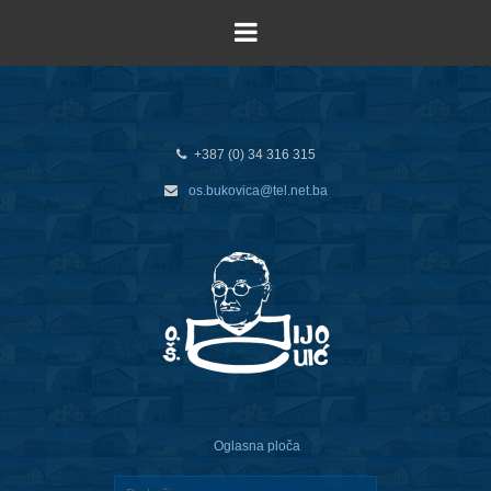
+387 (0) 34 316 315
os.bukovica@tel.net.ba
Oglasna ploča