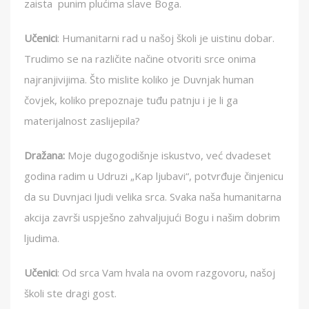
zaista punim plućima slave Boga.
Učenici
: Humanitarni rad u našoj školi je uistinu dobar.
Trudimo se na različite načine otvoriti srce onima
najranjivijima. Što mislite koliko je Duvnjak human
čovjek, koliko prepoznaje tuđu patnju i je li ga
materijalnost zaslijepila?
Dražana:
Moje dugogodišnje iskustvo, već dvadeset
godina radim u Udruzi „Kap ljubavi“, potvrđuje činjenicu
da su Duvnjaci ljudi velika srca. Svaka naša humanitarna
akcija završi uspješno zahvaljujući Bogu i našim dobrim
ljudima.
Učenici
: Od srca Vam hvala na ovom razgovoru, našoj
školi ste dragi gost.