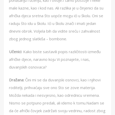
ponašanju i učenju, kao i ovdje.I tamo postoje i neke
male kazne, kao i kod nas. Ali razlika je u činjenici da su
afrička djeca sretna što uopće mogu ići u školu. Oni se
raduju što idu u školu. Ići u školu znači i imati jedan
dnevni obrok. Voljela bih da vidite sreću i zahvalnost
zbog jednog slatkiša – bombone.
Učenici
: Kako biste sastavili popis različitosti između
afričke djece, naravno koju Vi poznajete, i nas,
duvanjskih osnovaca?
Dražana:
Čini mi se da duvanjski osnovci, kao i njihovi
roditelji, prihvaćaju sve ono što se zove materija.
Možda nekada i nesvjesno, kao odrednicu vremena.
Nismo se potpuno predali, ali idemo k tomu.Nadam se
da će afrički čovjek zadržati svoju vedrinu, radost zbog