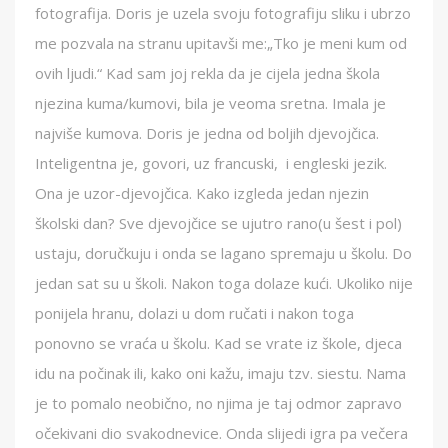
fotografija. Doris je uzela svoju fotografiju sliku i ubrzo
me pozvala na stranu upitavši me:„Tko je meni kum od
ovih ljudi.“ Kad sam joj rekla da je cijela jedna škola
njezina kuma/kumovi, bila je veoma sretna. Imala je
najviše kumova. Doris je jedna od boljih djevojčica.
Inteligentna je, govori, uz francuski, i engleski jezik.
Ona je uzor-djevojčica. Kako izgleda jedan njezin
školski dan? Sve djevojčice se ujutro rano(u šest i pol)
ustaju, doručkuju i onda se lagano spremaju u školu. Do
jedan sat su u školi. Nakon toga dolaze kući. Ukoliko nije
ponijela hranu, dolazi u dom ručati i nakon toga
ponovno se vraća u školu. Kad se vrate iz škole, djeca
idu na počinak ili, kako oni kažu, imaju tzv. siestu. Nama
je to pomalo neobično, no njima je taj odmor zapravo
očekivani dio svakodnevice. Onda slijedi igra pa večera