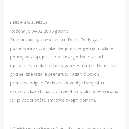
(
DORIS GBENOU
)
Rođena je 04.02.2006.godine
Prije potpunog preseljenja u Dom , Doris ga je
posjećivala za praznike. Svojom inteligencijom bila je
poticaj ostaloj djeci .Do 2016-e godine otac od
djevojčice je dolazio i pomagati sestrama u Domu.Iste
godine iznenada je preminuo. Tada vlč.Odilon
preuzima brigu o Dorisse i dovodi je i smješta u
sirotište , kako bi nastavila život s ostalim djevojčicama
jer je već sirotište smatrala svojim domom.
Učenici:
Postoji li mogućnost da Doris jednoga dana