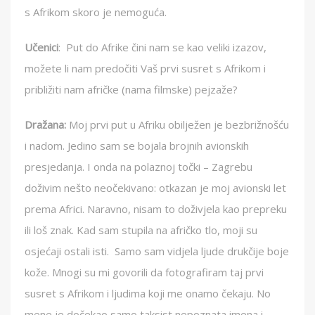
s Afrikom skoro je nemoguća.
Učenici
: Put do Afrike čini nam se kao veliki izazov,
možete li nam predočiti Vaš prvi susret s Afrikom i
približiti nam afričke (nama filmske) pejzaže?
Dražana:
Moj prvi put u Afriku obilježen je bezbrižnošću
i nadom. Jedino sam se bojala brojnih avionskih
presjedanja. I onda na polaznoj točki – Zagrebu
doživim nešto neočekivano: otkazan je moj avionski let
prema Africi. Naravno, nisam to doživjela kao prepreku
ili loš znak. Kad sam stupila na afričko tlo, moji su
osjećaji ostali isti. Samo sam vidjela ljude drukčije boje
kože. Mnogi su mi govorili da fotografiram taj prvi
susret s Afrikom i ljudima koji me onamo čekaju. No
mene je dočekao samo taksist nepoznata imena i