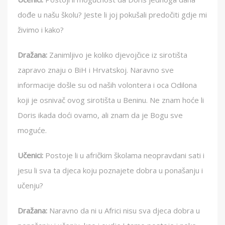
dođe u našu školu? Jeste li joj pokušali predočiti gdje mi
živimo i kako?
Dražana:
Zanimljivo je koliko djevojčice iz sirotišta
zapravo znaju o BiH i Hrvatskoj. Naravno sve
informacije došle su od naših volontera i oca Odilona
koji je osnivač ovog sirotišta u Beninu. Ne znam hoće li
Doris ikada doći ovamo, ali znam da je Bogu sve
moguće.
Učenici:
Postoje li u afričkim školama neopravdani sati i
jesu li sva ta djeca koju poznajete dobra u ponašanju i
učenju?
Dražana:
Naravno da ni u Africi nisu sva djeca dobra u