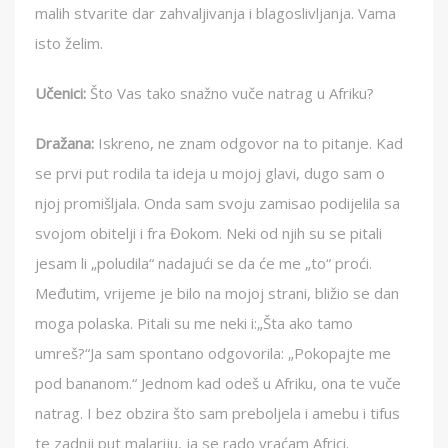
malih stvarite dar zahvaljivanja i blagoslivljanja. Vama
isto želim.
Učenici:
Što Vas tako snažno vuče natrag u Afriku?
Dražana:
Iskreno, ne znam odgovor na to pitanje. Kad
se prvi put rodila ta ideja u mojoj glavi, dugo sam o
njoj promišljala. Onda sam svoju zamisao podijelila sa
svojom obitelji i fra Đokom. Neki od njih su se pitali
jesam li „poludila“ nadajući se da će me „to“ proći.
Međutim, vrijeme je bilo na mojoj strani, bližio se dan
moga polaska. Pitali su me neki i:„Šta ako tamo
umreš?“Ja sam spontano odgovorila: „Pokopajte me
pod bananom.“ Jednom kad odeš u Afriku, ona te vuče
natrag. I bez obzira što sam preboljela i amebu i tifus
te zadnji put malariju, ja se rado vraćam Africi.