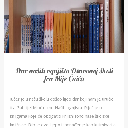
Dar naših ognjišta Osnovnoj školi
fra Mije Čuića
Jučer je u našu školu došao lijep dar koji nam je uručio
fra Gabrijel Mioč u ime Naših ognjišta. Riječ je o
knjigama koje će obogatiti knjižni fond naše školske
knjižnice. Bilo je ovo lijepo iznenađenje kao kuliminacija