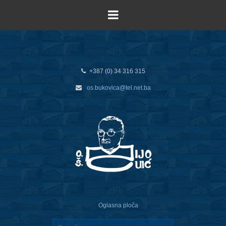
+387 (0) 34 316 315
os.bukovica@tel.net.ba
Oglasna ploča