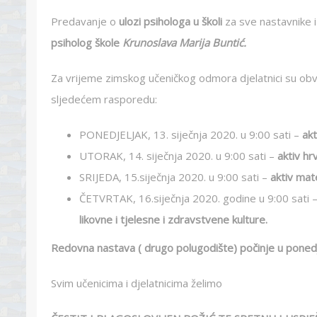
Predavanje o
ulozi psihologa u školi
za sve nastavnike i
psiholog škole
Krunoslava Marija Buntić.
Za vrijeme zimskog učeničkog odmora djelatnici su obvez
sljedećem rasporedu:
PONEDJELJAK, 13. siječnja 2020. u 9:00 sati –
akt
UTORAK, 14. siječnja 2020. u 9:00 sati –
aktiv hr
SRIJEDA, 15.siječnja 2020. u 9:00 sati –
aktiv mate
ČETVRTAK, 16.siječnja 2020. godine u 9:00 sati 
likovne i tjelesne i zdravstvene kulture.
Redovna nastava ( drugo polugodište) počinje u ponedje
Svim učenicima i djelatnicima želimo