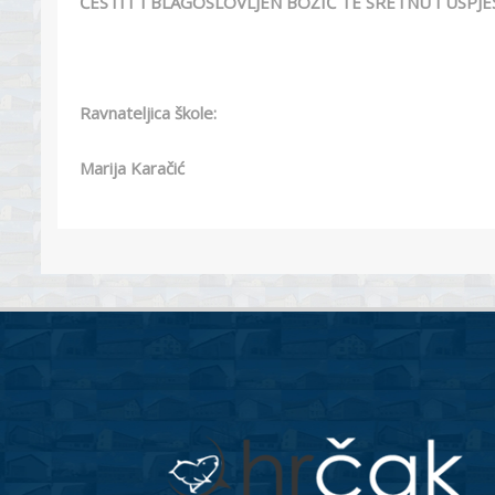
ČESTIT I BLAGOSLOVLJEN BOŽIĆ TE SRETNU I USPJ
Ravnateljica škole:
Marija Karačić