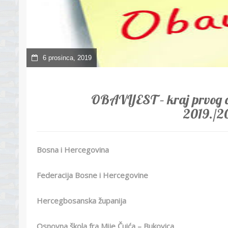
6 prosinca, 2019
OBAVIJEST – kraj prvog o
2019./2
Bosna i Hercegovina
Federacija Bosne i Hercegovine
Hercegbosanska županija
Osnovna škola fra Mije Čuića – Bukovica