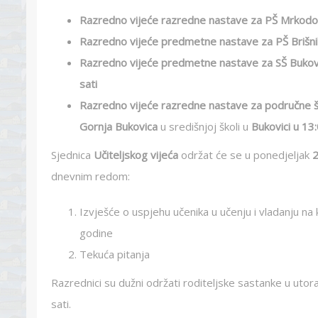
Razredno vijeće razredne nastave za PŠ Mrkodol 
Razredno vijeće predmetne nastave za PŠ Brišni
Razredno vijeće predmetne nastave za SŠ Bukovi
sati
Razredno vijeće razredne nastave za područne ško
Gornja Bukovica
u središnjoj školi u
Bukovici u 13:
Sjednica
Učiteljskog vijeća
održat će se u ponedjeljak
2
dnevnim redom:
Izvješće o uspjehu učenika u učenju i vladanju n
godine
Tekuća pitanja
Razrednici su dužni održati roditeljske sastanke u utor
sati.