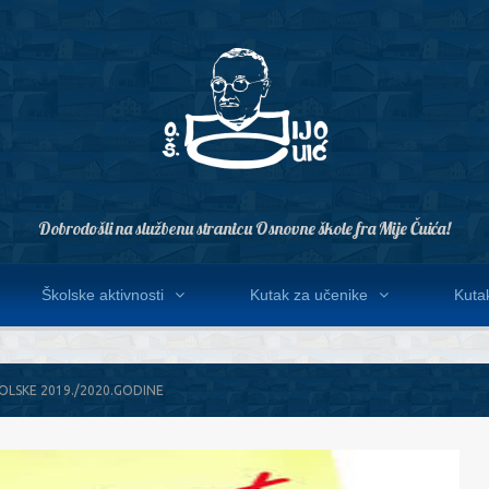
Dobrodošli na službenu stranicu Osnovne škole fra Mije Čuića!
Školske aktivnosti
Kutak za učenike
Kutak
LSKE 2019./2020.GODINE