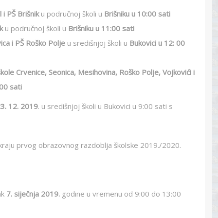
i PŠ Brišnik
u područnoj školi u
Brišniku u 10:00 sati
k
u područnoj školi u
Brišniku u 11:00 sati
ca i PŠ Roško Polje
u središnjoj školi u
Bukovici u 12: 00
le Crvenice, Seonica, Mesihovina, Roško Polje, Vojkovići i
00 sati
3. 12. 2019
. u središnjoj školi u Bukovici u 9:00 sati s
a kraju prvog obrazovnog razdoblja školske 2019./2020.
ak
7. siječnja 2019.
godine u vremenu od 9:00 do 13:00