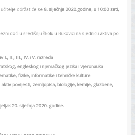
 učitelje održat će se
8. siječnja 2020.godine, u 10:00 sati,
ni doći u središnju školu u Bukovici na sjednicu aktiva po
iv I., II., III., IV. i V. razreda
vatskog, engleskog i njemačkog jezika i vjeronauka
matike, fizike, informatike i tehničke kulture
–
aktiv povijesti, zemljopisa, biologije, kemije, glazbene,
ljak 20. siječnja 2020. godine.