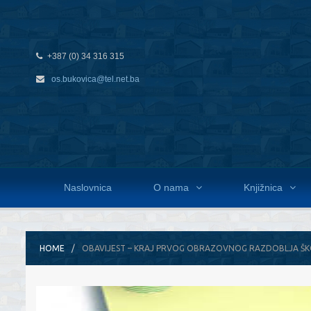
+387 (0) 34 316 315
os.bukovica@tel.net.ba
Naslovnica
O nama
Knjižnica
HOME
OBAVIJEST – KRAJ PRVOG OBRAZOVNOG RAZDOBLJA ŠKO